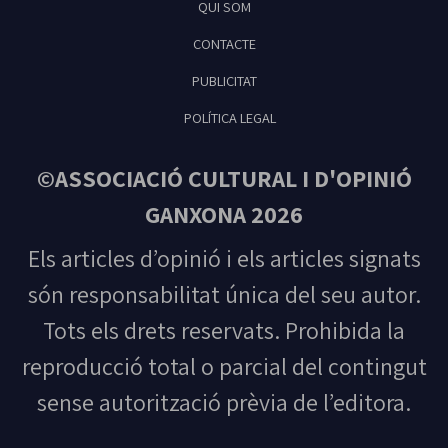
QUI SOM
Feliu de Guíxols
CONTACTE
PUBLICITAT
POLÍTICA LEGAL
©ASSOCIACIÓ CULTURAL I D'OPINIÓ
GANXONA 2026
Els articles d’opinió i els articles signats
són responsabilitat única del seu autor.
Tots els drets reservats. Prohibida la
reproducció total o parcial del contingut
sense autorització prèvia de l’editora.