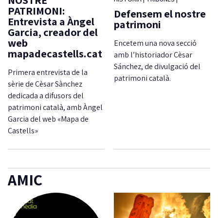
PATRIMONI:
Defensem el nostre
Entrevista a Àngel
patrimoni
Garcia, creador del
web
Encetem una nova secció
mapadecastells.cat
amb l’historiador Cèsar
Sánchez, de divulgació del
Primera entrevista de la
patrimoni català.
sèrie de Cèsar Sànchez
dedicada a difusors del
patrimoni català, amb Àngel
Garcia del web «Mapa de
Castells»
AMIC