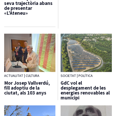
seva trajectòria abans
de presentar
«L’Ateneu»
ACTUALITAT
|
CULTURA
SOCIETAT
|
POLÍTICA
Mor Josep Vallverdú,
GdC vol el
fill adoptiu de la
desplegament de les
ciutat, als 103 anys
energies renovables al
municipi