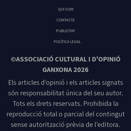
Tribuna Ganxona - Revista digital de Sant
QUI SOM
Feliu de Guíxols
CONTACTE
PUBLICITAT
POLÍTICA LEGAL
©ASSOCIACIÓ CULTURAL I D'OPINIÓ
GANXONA 2026
Els articles d’opinió i els articles signats
són responsabilitat única del seu autor.
Tots els drets reservats. Prohibida la
reproducció total o parcial del contingut
sense autorització prèvia de l’editora.