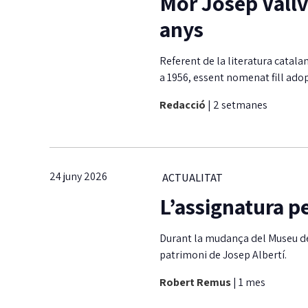
Mor Josep Vallve
anys
Referent de la literatura catalan
a 1956, essent nomenat fill adopt
Redacció
|
2 setmanes
24 juny 2026
ACTUALITAT
L’assignatura p
Durant la mudança del Museu des
patrimoni de Josep Albertí.
Robert Remus
|
1 mes