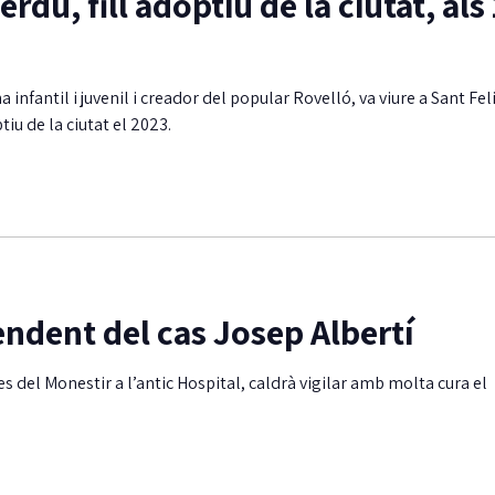
rdú, fill adoptiu de la ciutat, als
a infantil i juvenil i creador del popular Rovelló, va viure a Sant Fel
iu de la ciutat el 2023.
endent del cas Josep Albertí
 del Monestir a l’antic Hospital, caldrà vigilar amb molta cura el