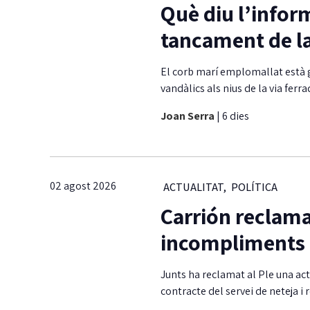
Què diu l’inform
tancament de la
El corb marí emplomallat està gai
vandàlics als nius de la via ferr
Joan Serra
|
6 dies
02 agost 2026
ACTUALITAT
,
POLÍTICA
Carrión reclam
incompliments d
Junts ha reclamat al Ple una a
contracte del servei de neteja i 