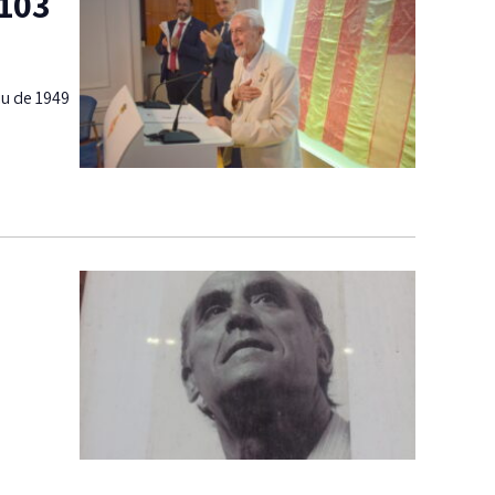
 103
iu de 1949