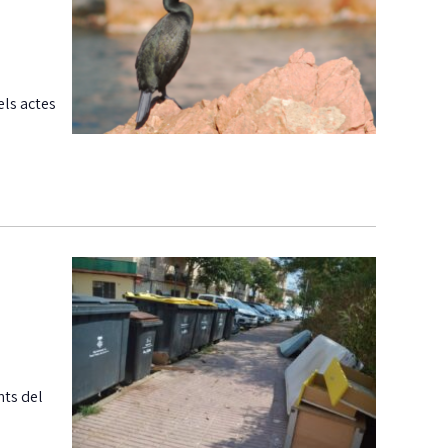
els actes
nts del