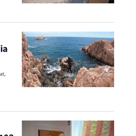
ia
at,