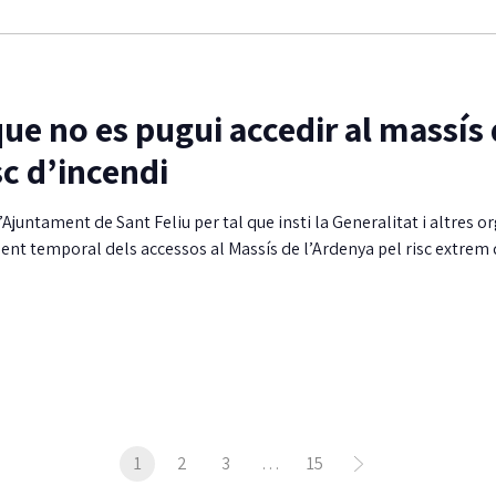
e no es pugui accedir al massís
sc d’incendi
l’Ajuntament de Sant Feliu per tal que insti la Generalitat i altres 
nt temporal dels accessos al Massís de l’Ardenya pel risc extrem 
1
2
3
…
15