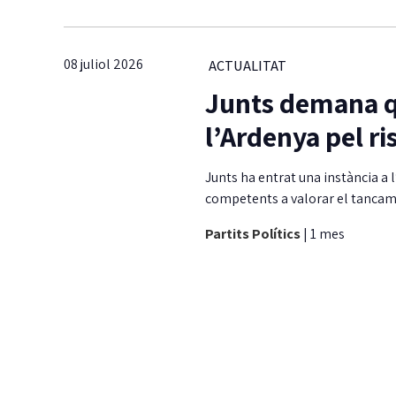
08 juliol 2026
ACTUALITAT
Junts demana qu
l’Ardenya pel ri
Junts ha entrat una instància a 
competents a valorar el tancame
Partits Polítics
|
1 mes