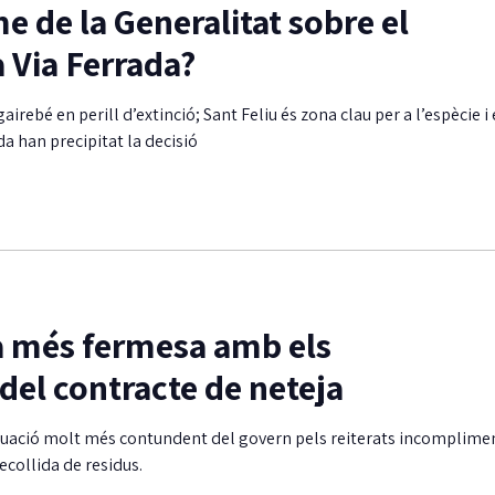
e de la Generalitat sobre el
 Via Ferrada?
rebé en perill d’extinció; Sant Feliu és zona clau per a l’espècie i 
ada han precipitat la decisió
a més fermesa amb els
el contracte de neteja
ctuació molt més contundent del govern pels reiterats incomplime
recollida de residus.