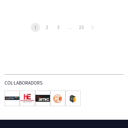
1
2
3
…
23
COL·LABORADORS