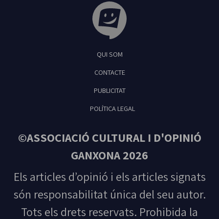
Tribuna Ganxona - Revista digital de Sant
QUI SOM
Feliu de Guíxols
CONTACTE
PUBLICITAT
POLÍTICA LEGAL
©ASSOCIACIÓ CULTURAL I D'OPINIÓ
GANXONA 2026
Els articles d’opinió i els articles signats
són responsabilitat única del seu autor.
Tots els drets reservats. Prohibida la