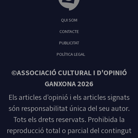
Tribuna Ganxona - Revista digital de Sant
QUI SOM
Feliu de Guíxols
CONTACTE
PUBLICITAT
POLÍTICA LEGAL
©ASSOCIACIÓ CULTURAL I D'OPINIÓ
GANXONA 2026
Els articles d’opinió i els articles signats
són responsabilitat única del seu autor.
Tots els drets reservats. Prohibida la
reproducció total o parcial del contingut