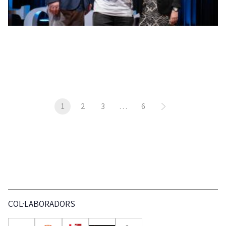
1
2
3
…
6
COL·LABORADORS