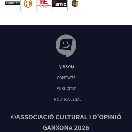
Tribuna Ganxona - Revista digital de Sant
QUI SOM
Feliu de Guíxols
CONTACTE
PUBLICITAT
POLÍTICA LEGAL
©ASSOCIACIÓ CULTURAL I D'OPINIÓ
GANXONA 2026