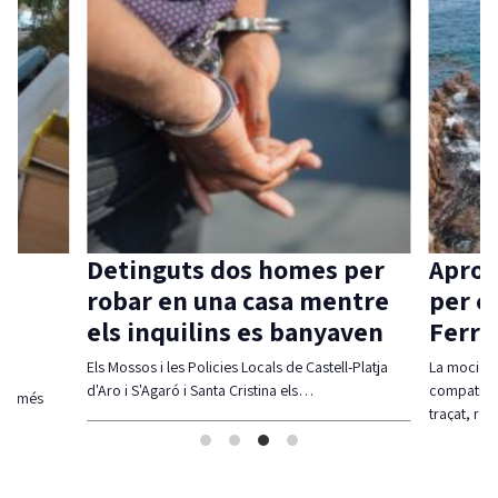
Detinguts dos homes per
Aprov
robar en una casa mentre
per c
els inquilins es banyaven
Ferra
Els Mossos i les Policies Locals de Castell-Platja
La moció d
d'Aro i S'Agaró i Santa Cristina els…
compatibil
olt més
traçat, re