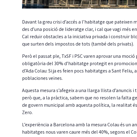
Davant la greu crisi d’accés a l’habitatge que pateixen 
des d’una posició de lideratge clar, i cal que vagi més en
Cal reduïr obstacles a la iniciativa privada i construïr 
que surten dels impostos de tots (també dels privats).
Però el passat ple, TxSF i PSC varen aprovar una moció
obligatòria del 30% d’habitatge protegit en promocions 
d’Ada Colau: Si ja es feien pocs habitatges a Sant Feliu, a
poblaciones veïnes.
Aquesta mesura s’afegeix a una llarga llista d’anuncis i
però que, a la pràctica, sabem que no resolen la falta g
de govern municipal amb aquesta política, la realitat é
Zero.
L’experiència a Barcelona amb la mesura Colau és un an
habitatges nous varen caure més del 40%, segons el Col.