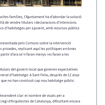
moltes famílies, l’Ajuntament ha d’abordar la solució
llà de vendre titulars i declaracions d’intencions.
blocs d’habitatges per a jovent, amb recursos públics
 presentada pels Comuns sobre la intervenció
privades, replicant aquí les polítiques errònies
 partir d’ara se’n faran menys i es faran a les
 titulars del govern local que generen expectatives
eneral d’habitatge. A Sant Feliu, després de 12 anys
s que no han construït cap nou habitatge públic:
tecendent clar: el nombre de visats per a
legi d’Arquitectes de Catalunya, dificultant encara