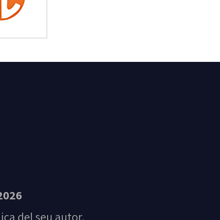
t Feliu de Guíxols
2026
nica del seu autor.