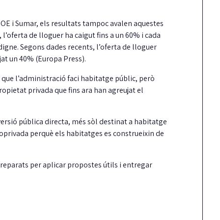
SOE i Sumar, els resultats tampoc avalen aquestes
 l’oferta de lloguer ha caigut fins a un 60% i cada
igne. Segons dades recents, l’oferta de lloguer
jat un 40% (Europa Press).
que l’administració faci habitatge públic, però
ropietat privada que fins ara han agreujat el
ersió pública directa, més sòl destinat a habitatge
icoprivada perquè els habitatges es construeixin de
a Taula de
Carrión reclama mé
oordinació local pel
fermesa amb els
reparats per aplicar propostes útils i entregar
ret a l’habitatge ja té
incompliments del
reglament aprovat
contracte de neteja
uíxols des del Carrer aplaudeix que, per
Junts ha reclamat al Ple una actuació
, la Taula sigui una realitat i insta…
més contundent del govern pels reite