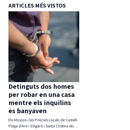
ARTICLES MÉS VISTOS
s
Detinguts dos homes
Aprovada una m
per robar en una casa
d’ERC per
mentre els inquilins
compatibilitzar 
es banyaven
Ferrada i corb m
 molt
Els Mossos i les Policies Locals de Castell-
La moció defensa estudiar alte
rats
Platja d'Aro i S'Agaró i Santa Cristina els…
compatibiltzar ambdues realit