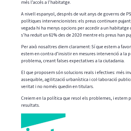
més l’accés a l’habitatge.
A nivell espanyol, després de vuit anys de governs de P
polítiques intervencionistes: els preus continuen pujant,
vegada hi ha menys opcions per accedir a un habitatge d
s’ha reduït un 61% des de 2020 mentre els preus han pu
Per això nosaltres diem clarament: Sí que estem a favor 
estem en contra d’insistir en mesures intervenció a la p
problema, creant falses expectatives a la ciutadania.
El que proposem són solucions reals i efectives: més inv
assequible, agilització urbanística i col·laboració publ
L
veritat i no només quedin en titulars.
c
Creiem en la política que resol els problemes, i estem p
d
resultats.
G
fi