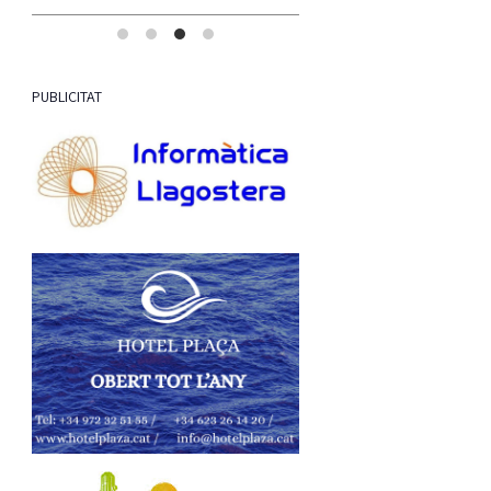
(modificació del traçat, regul
l'accés,…
PUBLICITAT