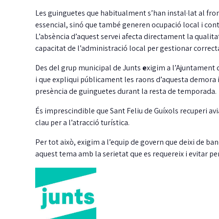
Les guinguetes que habitualment s’han instal·lat al fr
essencial, sinó que també generen ocupació local i cont
L’absència d’aquest servei afecta directament la qualitat 
capacitat de l’administració local per gestionar corre
Des del grup municipal de Junts
e
xigim a l’Ajuntament 
i que expliqui públicament les raons d’aquesta demora i
presència de guinguetes durant la resta de temporada.
És imprescindible que Sant Feliu de Guíxols recuperi aviat
clau per a l’atracció turística.
Per tot això, exigim a l’equip de govern que deixi de band
aquest tema amb la serietat que es requereix i evitar p
La Taula de
coordinació local pel
dret a l’habitatge ja té