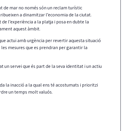
ont de mar no només són un reclam turístic
ribueixen a dinamitzar l’economia de la ciutat.
de l’experiència a la platja i posa en dubte la
ctament aquest àmbit.
que actuï amb urgència per revertir aquesta situació
 les mesures que es prendran per garantir la
 un servei que és part de la seva identitat i un actiu
a la inacció a la qual ens té acostumats i prioritzi
erdre un temps molt valuós.
Carrión reclama més
Detinguts dos home
fermesa amb els
per robar en una ca
incompliments del
mentre els inquilin