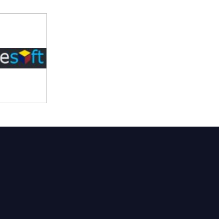
t Feliu de Guíxols