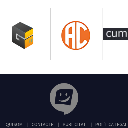
Tribuna Ganxona - Revista digital de San
QUI SOM
CONTACTE
PUBLICITAT
POLÍTICA LEGAL