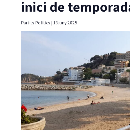
inici de tempora
Partits Polítics
|
13 juny 2025