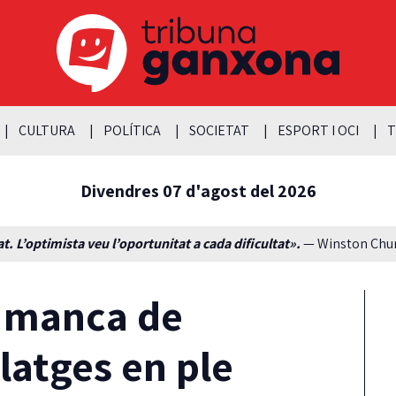
CULTURA
POLÍTICA
SOCIETAT
ESPORT I OCI
T
Divendres 07 d'agost del 2026
t. L’optimista veu l’oportunitat a cada dificultat».
— Winston Churc
a manca de
latges en ple