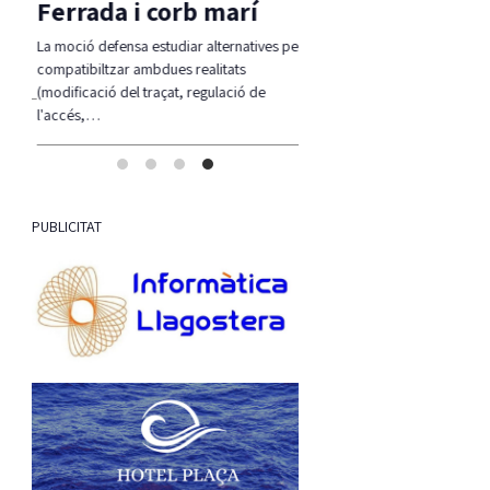
Ferrada i corb marí
tell-
La moció defensa estudiar alternatives per
 els…
compatibiltzar ambdues realitats
(modificació del traçat, regulació de
l'accés,…
PUBLICITAT