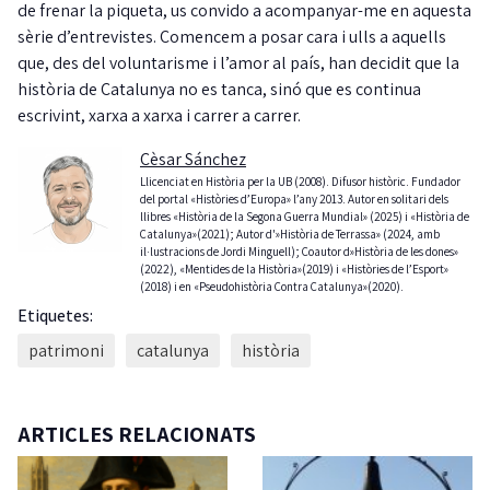
de frenar la piqueta, us convido a acompanyar-me en aquesta
sèrie d’entrevistes. Comencem a posar cara i ulls a aquells
que, des del voluntarisme i l’amor al país, han decidit que la
història de Catalunya no es tanca, sinó que es continua
escrivint, xarxa a xarxa i carrer a carrer.
Cèsar Sánchez
Llicenciat en Història per la UB (2008). Difusor històric. Fundador
del portal «Històries d’Europa» l’any 2013. Autor en solitari dels
llibres «Història de la Segona Guerra Mundial» (2025) i «Història de
Catalunya»(2021); Autor d'»Història de Terrassa» (2024, amb
il·lustracions de Jordi Minguell); Coautor d»Història de les dones»
(2022), «Mentides de la Història»(2019) i «Històries de l’Esport»
(2018) i en «Pseudohistòria Contra Catalunya»(2020).
Etiquetes:
patrimoni
catalunya
història
ARTICLES RELACIONATS