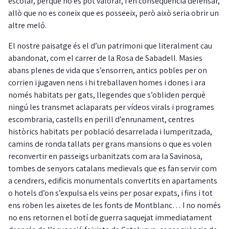
escolar, perquè no es pot valorar, i en conseqüència defensar,
allò que no es coneix que es posseeix, però això seria obrir un
altre meló.
El nostre paisatge és el d’un patrimoni que literalment cau
abandonat, com el carrer de la Rosa de Sabadell. Masies
abans plenes de vida que s’ensorren, antics pobles per on
corrien i jugaven nens i hi treballaven homes i dones i ara
només habitats per gats, llegendes que s’obliden perquè
ningú les transmet aclaparats per vídeos virals i programes
escombraria, castells en perill d’enrunament, centres
històrics habitats per població desarrelada i lumperitzada,
camins de ronda tallats per grans mansions o que es volen
reconvertir en passeigs urbanitzats com ara la Savinosa,
tombes de senyors catalans medievals que es fan servir com
a cendrers, edificis monumentals convertits en apartaments
o hotels d’on s’expulsa els veïns per posar expats, i fins i tot
ens roben les aixetes de les fonts de Montblanc… I no només
no ens retornen el botí de guerra saquejat immediatament