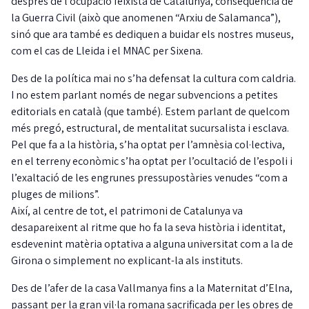
després de l’ocupació feixista de Catalunya, conseqüència de
la Guerra Civil (això que anomenen “Arxiu de Salamanca”),
sinó que ara també es dediquen a buidar els nostres museus,
com el cas de Lleida i el MNAC per Sixena.
Des de la política mai no s’ha defensat la cultura com caldria.
I no estem parlant només de negar subvencions a petites
editorials en català (que també). Estem parlant de quelcom
més pregó, estructural, de mentalitat sucursalista i esclava.
Pel que fa a la història, s’ha optat per l’amnèsia col·lectiva,
en el terreny econòmic s’ha optat per l’ocultació de l’espoli i
l’exaltació de les engrunes pressupostàries venudes “com a
pluges de milions”.
Així, al centre de tot, el patrimoni de Catalunya va
desapareixent al ritme que ho fa la seva història i identitat,
esdevenint matèria optativa a alguna universitat com a la de
Girona o simplement no explicant-la als instituts.
Des de l’afer de la casa Vallmanya fins a la Maternitat d’Elna,
passant per la gran vil·la romana sacrificada per les obres de