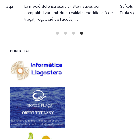
udiar alternatives per
Guíxols des del Carrer aplaudeix que, per fi, l
es realitats (modificació del
Taula sigui una realitat i insta…
 l'accés,…
PUBLICITAT