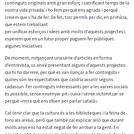
continguts originals amb gran esforç i sacrificant temps de la
nostra vida privada. I ho fem perquè ens agrada i perquè
creiem que s’ha de fer. De fet, tinc permís per dir, en primícia,
que estem treballant
per unificar esforços i idees amb molts d’aquests projectes i
esperem que en un futur proper puguem fer públiques
algunes iniciatives.
De moment, mitjançant una sèrie d’articles en forma
d’entrevista, us aniré presentant alguns d’aquests projectes:
qui hi ha darrere, per què es van llançar a fer continguts i
quines són les expectatives que caldria assolir segons
cadascun. Fer continguts interessants per a les xarxes socials
és possible, sense ensenyar pit i cuixa i sense victimitzar-se
perquè «mira què ens diuen per parlar català».
Cal tenir clar que la cultura és a les biblioteques i la feina de
fons als arxius, però que també cal explicar allò que durant
molts anys ens ha estat negat de fer arribar a la gent. En