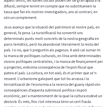
aquest sentit, les xarxes socials poden ser de gran ajuda a la
difusió, sempre tenint en compte que no substitueixen la
tasca que fan els nostres investigadors, ans al contrari, en
són un complement.
Ja us avanço que la situació del patrimoni al nostre país, en
general, fa pena. La turistificació ha convertit uns
determinats punts molt concrets de la nostra geografia en
parcs temàtics, però ha abandonat literalment la resta del
país. I si no, que li preguntin als pagesos. A això cal sumar-hi
la manca de polítiques culturals, en línia amb determinades
visions polítiques centralistes, i la manca de finançament per
a projectes, enèsima conseqüència de l’espoli fiscal que
pateix el país. La cultura, en tot això, és el primer que se’n
ressent. L’urbanisme galopant que tot ho arrassa i la
tercialització de l’economia a la recerca del guany ràpid són
conseqüències d’aquesta submissió política i espoli
econòmic, per a manteniment de la qual la cultura esdevé un
destorb. És més, fins i tot interessa tenir un cert fracàs