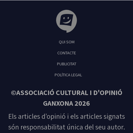
Tribuna Ganxona - Revista digital de Sant
QUI SOM
Feliu de Guíxols
CONTACTE
PUBLICITAT
POLÍTICA LEGAL
©ASSOCIACIÓ CULTURAL I D'OPINIÓ
GANXONA 2026
Els articles d’opinió i els articles signats
són responsabilitat única del seu autor.
Tots els drets reservats. Prohibida la