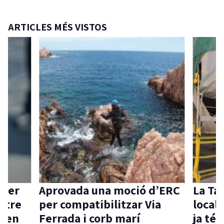
ARTICLES MÉS VISTOS
na moció d’ERC
La Taula de coordinació
bilitzar Via
local pel dret a l’habita
orb marí
ja té reglament aprovat