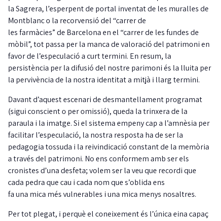
la Sagrera, l’esperpent de portal inventat de les muralles de
Montblanc o la recorvensió del “carrer de
les farmàcies” de Barcelona en el “carrer de les fundes de
mòbil”, tot passa per la manca de valoració del patrimoni en
favor de l’especulació a curt termini. En resum, la
persistència per la difusió del nostre parimoni és la lluita per
la pervivència de la nostra identitat a mitjà i llarg termini.
Davant d’aquest escenari de desmantellament programat
(sigui conscient o per omissió), queda la trinxera de la
paraula i la imatge. Si el sistema empeny cap a l’amnèsia per
facilitar l’especulació, la nostra resposta ha de ser la
pedagogia tossuda i la reivindicació constant de la memòria
a través del patrimoni. No ens conformem amb ser els
cronistes d’una desfeta; volem ser la veu que recordi que
cada pedra que cau i cada nom que s’oblida ens
fa una mica més vulnerables i una mica menys nosaltres.
Per tot plegat, i perquè el coneixement és l’única eina capaç