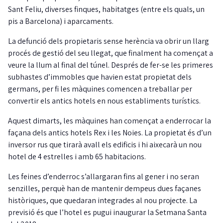
Sant Feliu, diverses finques, habitatges (entre els quals, un
pis a Barcelona) i aparcaments.
La defunció dels propietaris sense herència va obrir un llarg
procés de gestió del seu llegat, que finalment ha començat a
veure la llum al final del túnel. Després de fer-se les primeres
subhastes d’immobles que havien estat propietat dels
germans, per fi les màquines comencen a treballar per
convertir els antics hotels en nous establiments turístics.
Aquest dimarts, les màquines han començat a enderrocar la
façana dels antics hotels Rex i les Noies. La propietat és d’un
inversor rus que tirarà avall els edificis i hi aixecarà un nou
hotel de 4 estrelles i amb 65 habitacions.
Les feines d’enderroc s’allargaran fins al gener i no seran
senzilles, perquè han de mantenir dempeus dues façanes
històriques, que quedaran integrades al nou projecte. La
previsió és que l’hotel es pugui inaugurar la Setmana Santa