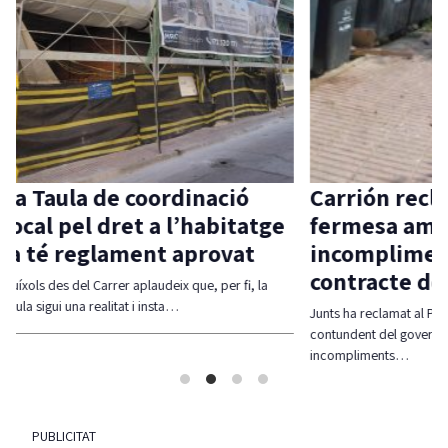
ió
Carrión reclama més
Detin
itatge
fermesa amb els
robar
vat
incompliments del
els i
contracte de neteja
 fi, la
Els Mossos 
d'Aro i S'A
Junts ha reclamat al Ple una actuació molt més
contundent del govern pels reiterats
incompliments…