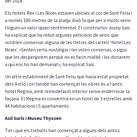
del 2018.
Els hotels Rex i Les Noies estaven ubicats al cor de Sant Feliu i
a només 100 metres de la platja. Això fa que per a molts veïns
tinguin un valor quasi sentimental. El constructor Josep Sais
ha explicat que ha rebut algunes peticions de veïns que
voldrien conservar alguna de les lletres del cartell ‘Hotel Les
Noies’. «Senten certa nostàlgia i les volen conservar, o sigui
que les despenjarem perquè no es facin malbé i les donarem
a qui ens ho han demanat», ha explicat Sais.
Un altre establiment de Sant Feliu que havia estat propietat
dels Anlló i on també han començat les obres és a l’antic
hotel Regina, amb remodelació interior sense enderrocar la
façana. El Regina es convertirà en un hotel de 3 estrelles amb
44 habitacions i 5 apartaments.
Asil Surís i Museu Thyssen
Tot i que els treballs han començat a alguns dels antics