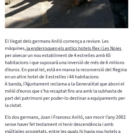
El llegat dels germans Anlló comença a reviure. Les
màquines,
ja enderroquen els antics hotels Rex i Les Noies
per aixecar un nou establiment de 4 estrelles amb 65
habitacions i que suposarà una inversió de més de 6 milions
d’euros. En paral·lel, està en marxa la reconversió del Regina
en un altre hotel de 3 estrelles i 44 habitacions.
A banda, l’Ajuntament reclama a la Generalitat que aboni el
milió d’euros que s’ha recaptat fins ara amb la subhasta de
part del patrimoni per poder-lo destinar a equipaments per
la ciutat.
Els dos germans, Joan i Francesc Anlló, van morir l’any 2002
sense haver fet testament ni tenir descendència i amb
múltiples propietats, entre les quals hi havia nou hotels a