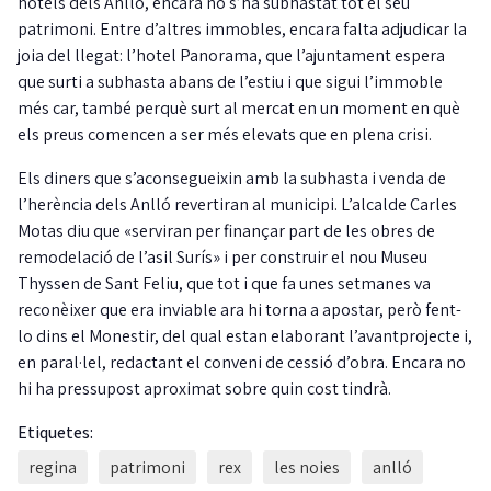
hotels dels Anlló, encara no s’ha subhastat tot el seu
patrimoni. Entre d’altres immobles, encara falta adjudicar la
joia del llegat: l’hotel Panorama, que l’ajuntament espera
que surti a subhasta abans de l’estiu i que sigui l’immoble
més car, també perquè surt al mercat en un moment en què
els preus comencen a ser més elevats que en plena crisi.
Els diners que s’aconsegueixin amb la subhasta i venda de
l’herència dels Anlló revertiran al municipi. L’alcalde Carles
Motas diu que «serviran per finançar part de les obres de
remodelació de l’asil Surís» i per construir el nou Museu
Thyssen de Sant Feliu, que tot i que fa unes setmanes va
reconèixer que era inviable ara hi torna a apostar, però fent-
lo dins el Monestir, del qual estan elaborant l’avantprojecte i,
en paral·lel, redactant el conveni de cessió d’obra. Encara no
hi ha pressupost aproximat sobre quin cost tindrà.
Etiquetes:
regina
patrimoni
rex
les noies
anlló