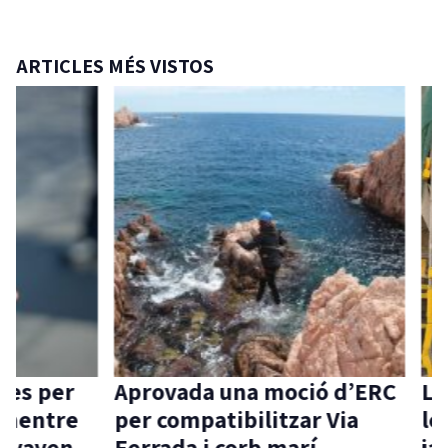
ARTICLES MÉS VISTOS
 per
Aprovada una moció d’ERC
La Ta
ntre
per compatibilitzar Via
local 
aven
Ferrada i corb marí
ja té