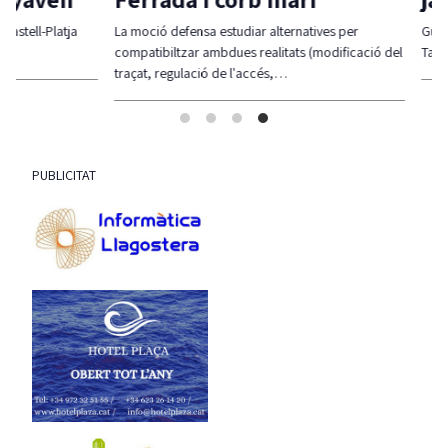
l-Platja
La moció defensa estudiar alternatives per
Guíxols des
compatibiltzar ambdues realitats (modificació del
Taula sigui
traçat, regulació de l'accés,…
PUBLICITAT