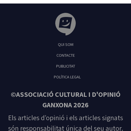
Tribuna Ganxona - Revista digital de Sant
QUI SOM
Feliu de Guíxols
CONTACTE
PUBLICITAT
POLÍTICA LEGAL
©ASSOCIACIÓ CULTURAL I D'OPINIÓ
GANXONA 2026
Els articles d’opinió i els articles signats
són responsabilitat única del seu autor.