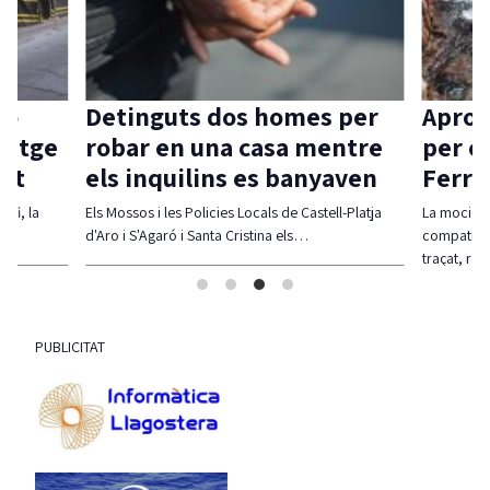
ió
Detinguts dos homes per
Aprov
itatge
robar en una casa mentre
per c
vat
els inquilins es banyaven
Ferra
 fi, la
Els Mossos i les Policies Locals de Castell-Platja
La moció d
d'Aro i S'Agaró i Santa Cristina els…
compatibil
traçat, re
PUBLICITAT