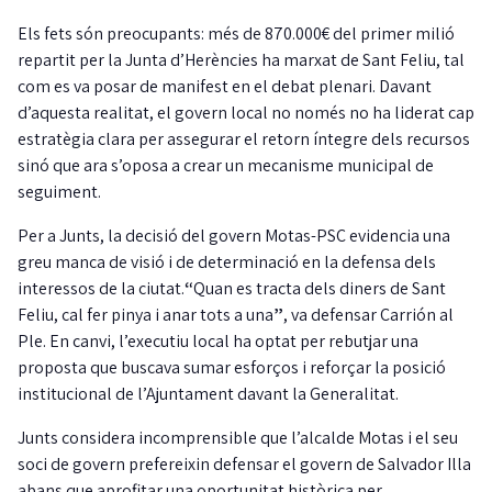
Els fets són preocupants: més de 870.000€ del primer milió
repartit per la Junta d’Herències ha marxat de Sant Feliu, tal
com es va posar de manifest en el debat plenari. Davant
d’aquesta realitat, el govern local no només no ha liderat cap
estratègia clara per assegurar el retorn íntegre dels recursos
sinó que ara s’oposa a crear un mecanisme municipal de
seguiment.
Per a Junts, la decisió del govern Motas-PSC evidencia una
greu manca de visió i de determinació en la defensa dels
interessos de la ciutat.
“
Quan es tracta dels diners de Sant
Feliu, cal fer pinya i anar tots a una
”
, va defensar Carrión al
Ple. En canvi, l’executiu local ha optat per rebutjar una
proposta que buscava sumar esforços i reforçar la posició
institucional de l’Ajuntament davant la Generalitat.
Junts considera incomprensible que l’alcalde Motas i el seu
soci de govern prefereixin defensar el govern de Salvador Illa
abans que aprofitar una oportunitat històrica per