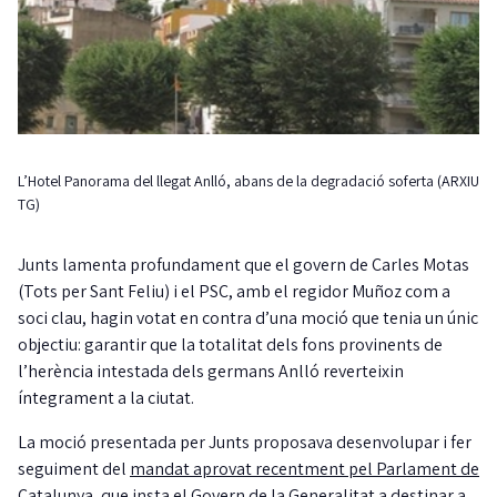
L’Hotel Panorama del llegat Anlló, abans de la degradació soferta (ARXIU
TG)
Junts lamenta profundament que el govern de Carles Motas
(Tots per Sant Feliu) i el PSC, amb el regidor Muñoz com a
soci clau, hagin votat en contra d’una moció que tenia un únic
objectiu: garantir que la totalitat dels fons provinents de
l’herència intestada dels germans Anlló reverteixin
íntegrament a la ciutat.
La moció presentada per Junts proposava desenvolupar i fer
seguiment del
mandat aprovat recentment pel Parlament de
Catalunya, que insta el Govern de la Generalitat a destinar a