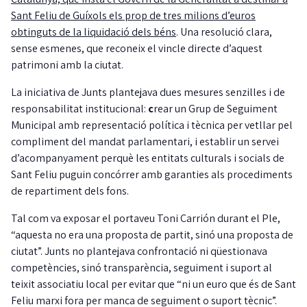
Sant Feliu de Guíxols els prop de tres milions d’euros
obtinguts de la liquidació dels béns
. Una resolució clara,
sense esmenes, que reconeix el vincle directe d’aquest
patrimoni amb la ciutat.
La iniciativa de Junts plantejava dues mesures senzilles i de
responsabilitat institucional:
c
rear un Grup de Seguiment
Municipal amb representació política i tècnica per vetllar pel
compliment del mandat parlamentari, i establir un servei
d’acompanyament perquè les entitats culturals i socials de
Sant Feliu puguin concórrer amb garanties als procediments
de repartiment dels fons.
Tal com va exposar el portaveu Toni Carrión durant el Ple,
“aquesta no era una proposta de partit, sinó una proposta de
ciutat”. Junts no plantejava confrontació ni qüestionava
competències, sinó transparència, seguiment i suport al
teixit associatiu local per evitar que “ni un euro que és de Sant
Feliu marxi fora per manca de seguiment o suport tècnic”.