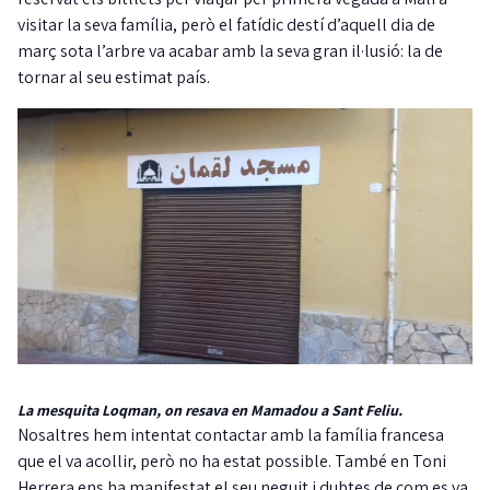
visitar la seva família, però el fatídic destí d’aquell dia de
març sota l’arbre va acabar amb la seva gran il·lusió: la de
tornar al seu estimat país.
La mesquita Loqman, on resava en Mamadou a Sant Feliu.
Nosaltres hem intentat contactar amb la família francesa
que el va acollir, però no ha estat possible. També en Toni
Herrera ens ha manifestat el seu neguit i dubtes de com es va