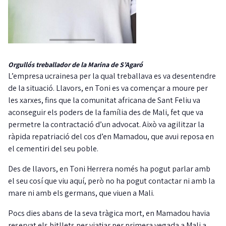
Orgullós treballador de la Marina de S’Agaró
L’empresa ucrainesa per la qual treballava es va desentendre
de la situació. Llavors, en Toni es va començar a moure per
les xarxes, fins que la comunitat africana de Sant Feliu va
aconseguir els poders de la família des de Mali, fet que va
permetre la contractació d’un advocat. Això va agilitzar la
ràpida repatriació del cos d’en Mamadou, que avui reposa en
el cementiri del seu poble.
Des de llavors, en Toni Herrera només ha pogut parlar amb
el seu cosí que viu aquí, però no ha pogut contactar ni amb la
mare ni amb els germans, que viuen a Mali.
Pocs dies abans de la seva tràgica mort, en Mamadou havia
reservat els bitllets per viatjar per primera vegada a Mali a