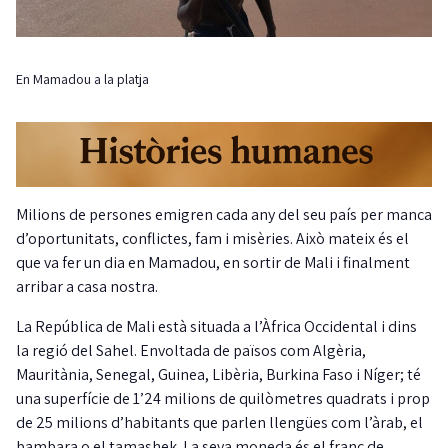
En Mamadou a la platja
Milions de persones emigren cada any del seu país per manca
d’oportunitats, conflictes, fam i misèries. Això mateix és el
que va fer un dia en Mamadou, en sortir de Mali i finalment
arribar a casa nostra.
La República de Mali està situada a l’Àfrica Occidental i dins
la regió del Sahel. Envoltada de països com Algèria,
Mauritània, Senegal, Guinea, Libèria, Burkina Faso i Níger; té
una superfície de 1’24 milions de quilòmetres quadrats i prop
de 25 milions d’habitants que parlen llengües com l’àrab, el
bambara o el tamashek. La seva moneda és el franc de