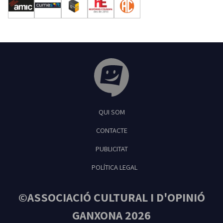
Tribuna Ganxona - Revista digital de Sant
QUI SOM
Feliu de Guíxols
CONTACTE
PUBLICITAT
POLÍTICA LEGAL
©ASSOCIACIÓ CULTURAL I D'OPINIÓ
GANXONA 2026