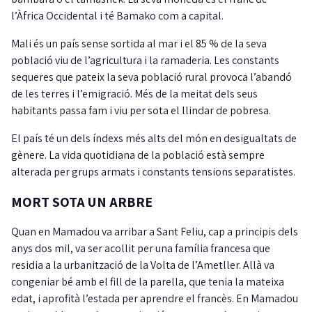
l’Àfrica Occidental i té Bamako com a capital.
Mali és un país sense sortida al mar i el 85 % de la seva
població viu de l’agricultura i la ramaderia. Les constants
sequeres que pateix la seva població rural provoca l’abandó
de les terres i l’emigració. Més de la meitat dels seus
habitants passa fam i viu per sota el llindar de pobresa.
El país té un dels índexs més alts del món en desigualtats de
gènere. La vida quotidiana de la població està sempre
alterada per grups armats i constants tensions separatistes.
MORT SOTA UN ARBRE
Quan en Mamadou va arribar a Sant Feliu, cap a principis dels
anys dos mil, va ser acollit per una família francesa que
residia a la urbanització de la Volta de l’Ametller. Allà va
congeniar bé amb el fill de la parella, que tenia la mateixa
edat, i aprofità l’estada per aprendre el francès. En Mamadou