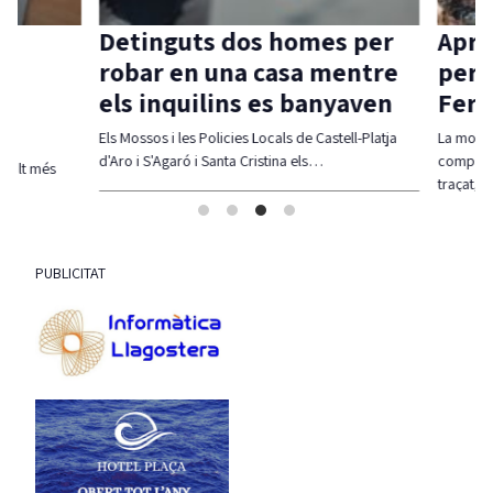
Detinguts dos homes per
Aprov
robar en una casa mentre
per c
els inquilins es banyaven
Ferra
Els Mossos i les Policies Locals de Castell-Platja
La moció d
d'Aro i S'Agaró i Santa Cristina els…
compatibil
olt més
traçat, re
PUBLICITAT