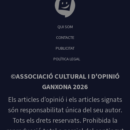
Tribuna Ganxona - Revista digital de Sant
QUI SOM
Feliu de Guíxols
CONTACTE
PUBLICITAT
POLÍTICA LEGAL
©ASSOCIACIÓ CULTURAL I D'OPINIÓ
GANXONA 2026
Els articles d’opinió i els articles signats
són responsabilitat única del seu autor.
Tots els drets reservats. Prohibida la