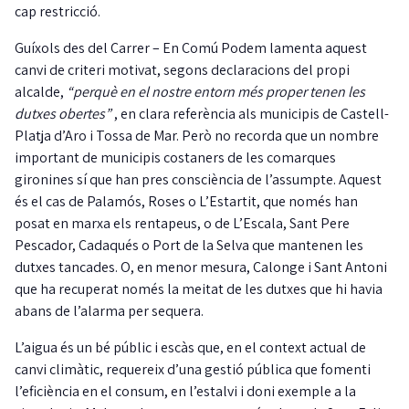
cap restricció.
Guíxols des del Carrer – En Comú Podem lamenta aquest
canvi de criteri motivat, segons declaracions del propi
alcalde,
“perquè en el nostre entorn més proper tenen les
dutxes obertes”
, en clara referència als municipis de Castell-
Platja d’Aro i Tossa de Mar. Però no recorda que un nombre
important de municipis costaners de les comarques
gironines sí que han pres consciència de l’assumpte. Aquest
és el cas de Palamós, Roses o L’Estartit, que només han
posat en marxa els rentapeus, o de L’Escala, Sant Pere
Pescador, Cadaqués o Port de la Selva que mantenen les
dutxes tancades. O, en menor mesura, Calonge i Sant Antoni
que ha recuperat només la meitat de les dutxes que hi havia
abans de l’alarma per sequera.
L’aigua és un bé públic i escàs que, en el context actual de
canvi climàtic, requereix d’una gestió pública que fomenti
l’eficiència en el consum, en l’estalvi i doni exemple a la