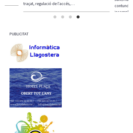
traçat, regulació de l'accés,…
contundent
incompli
PUBLICITAT