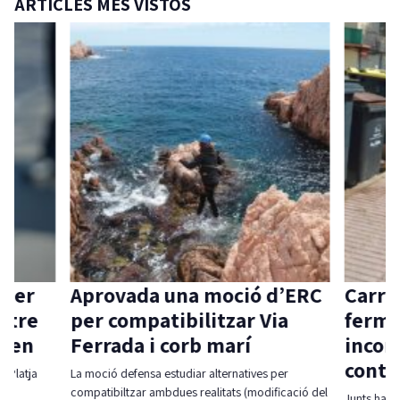
ARTICLES MÉS VISTOS
 per
Aprovada una moció d’ERC
Carri
ntre
per compatibilitzar Via
ferme
aven
Ferrada i corb marí
incom
contr
l-Platja
La moció defensa estudiar alternatives per
compatibiltzar ambdues realitats (modificació del
Junts ha r