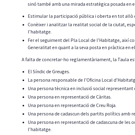
sinó també amb una mirada estratègica posada en el 
Estimular la participació pública i oberta en tot allò
Conèixer i analitzar la realitat social de la ciutat, 
l’habitatge.
Fer el seguiment del Pla Local de l’Habitatge, així com
Generalitat en quant a la seva posta en pràctica en e
A falta de concretar-ho reglamentàriament, la Taula es
El Síndic de Greuges.
La persona responsable de l’Oficina Local d’Habitatg
La Taula de
Una persona tècnica en inclusió social representant d
coordinació local pel
Una persona en representació de Càritas.
dret a l’habitatge ja té
Una persona en representació de Creu Roja.
reglament aprovat
Una persona de cadascun dels partits polítics amb re
Una persona en representació de cadascuna de les or
Guíxols des del Carrer aplaudeix que, per
J
fi, la Taula sigui una realitat i insta…
m
l’habitatge.
i