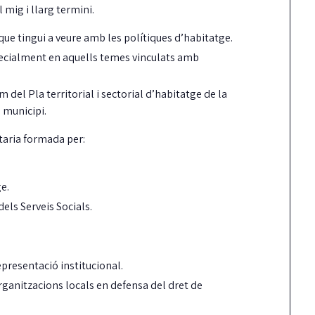
mig i llarg termini.
 que tingui a veure amb les polítiques d’habitatge.
especialment en aquells temes vinculats amb
 del Pla territorial i sectorial d’habitatge de la
l municipi.
taria formada per:
e.
Carrión reclama més
Detinguts dos home
els Serveis Socials.
fermesa amb els
per robar en una ca
incompliments del
mentre els inquilin
contracte de neteja
es banyaven
presentació institucional.
ganitzacions locals en defensa del dret de
unts ha reclamat al Ple una actuació molt
Els Mossos i les Policies Locals de Cas
és contundent del govern pels reiterats
Platja d'Aro i S'Agaró i Santa Cristina
ncompliments…