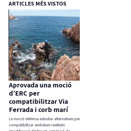
ARTICLES MÉS VISTOS
s
Aprovada una moció
sa
d’ERC per
s
compatibilitzar Via
Ferrada i corb marí
tell-
La moció defensa estudiar alternatives per
 els…
compatibiltzar ambdues realitats
(modificació del traçat, regulació de