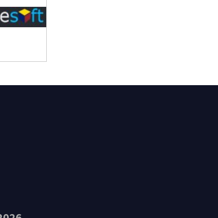
t Feliu de Guíxols
2026