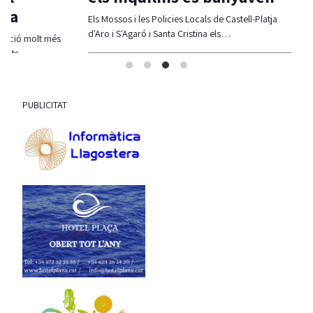
Els Mossos i les Policies Locals de Castell-Platja
La moció d
d'Aro i S'Agaró i Santa Cristina els…
compatibil
olt més
traçat, re
PUBLICITAT