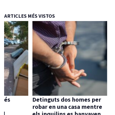
ARTICLES MÉS VISTOS
Detinguts dos homes per
Aprov
robar en una casa mentre
per c
els inquilins es banyaven
Ferra