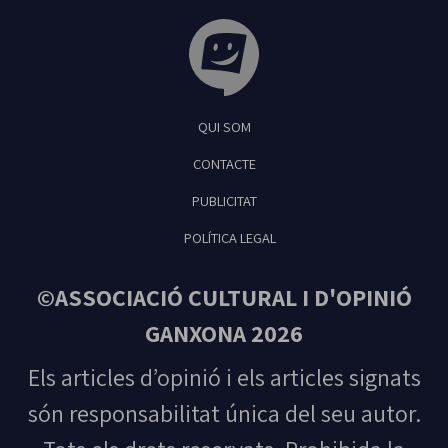
Tribuna Ganxona - Revista digital de Sant
QUI SOM
Feliu de Guíxols
CONTACTE
PUBLICITAT
POLÍTICA LEGAL
©ASSOCIACIÓ CULTURAL I D'OPINIÓ
GANXONA 2026
Els articles d’opinió i els articles signats
són responsabilitat única del seu autor.