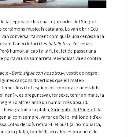
 de la segona de les quatre jornades del Singlot
els certàmens musicals catalans. La van obrir Edu
 van conversar talment com qui fa una cervesa a la
ortant l’anecdotari i les
batalletes
a l’escenari.
ò humor, al cap i a la fi, i el fet de passar una
nte portava una samarreta reivindicativa en contra
acle «
Berto sigue con nosotros
«, vestit de negre i
lgunes cançons divertides que ell mateix
es fins i tot espinosos, com ara criar els fills
el nen?», es preguntava), fer sexe, tenir animals, la
negre i d’altres amb un humor més absurd.
 show gratuït a la platja,
Xiringuito del Singlot
, la
genial com sempre, va fer de Rei o, millor dit d’ex-
ssa Colau decidís retirar-li el bust (a l’exmonarca,
ns a la platja, també hi va cabre el producte de