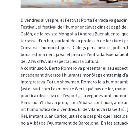
Divendres al vespre, el Festival Porta Ferrada va gaudir
Festival, el festival de l’humor enclavat dins el degà d
Galán, de la revista Mongolia i Andreu Buenafuente, que
terrassa d’un bar, parlant de la professió de fer riure i p
Converses humorístiques. Diàlegs per a besucs, potser. Per
bona estona rient ja val el preu de l’entrada. Buenafue
del 21% d’IVA als espectacles i la cultura.
A continuació, Berto Romero va presentar el seu espect
encadenant diversos i hilarants monòlegs entremig d’a
interpretava. Tot un showman. Romero feia humor amb tem
(«si et surt com l’exministre Wert, què has de fer, matar 
pràctica obsessiva de l’esport,…a vegades amb humor 
Per si no n’hi havia prou, Toni Albà va continuar, amb un
nit humorística de divendres. El de Vilanova i la Geltrú, 
Rei, imitant Juan Carlos just el dia després que l’alcalde
no a Albà) de l’Ajuntament de Barcelona. En les actuacio