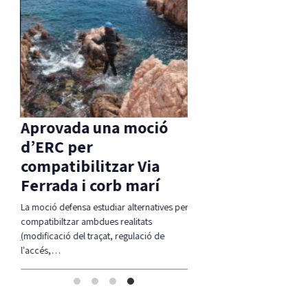
s
Aprovada una moció
La Taula de
sa
d’ERC per
coordinació loca
s
compatibilitzar Via
dret a l’habitatg
Ferrada i corb marí
reglament apro
tell-
La moció defensa estudiar alternatives per
Guíxols des del Carrer aplaude
 els…
compatibiltzar ambdues realitats
fi, la Taula sigui una realitat i 
(modificació del traçat, regulació de
l'accés,…