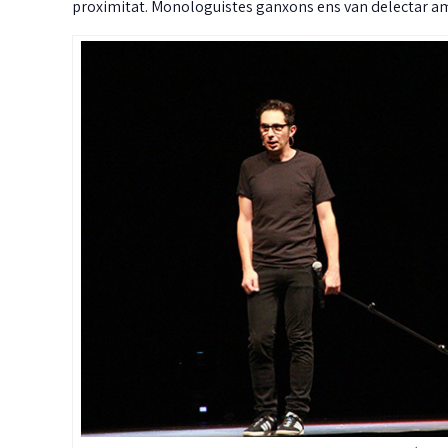
proximitat. Monologuistes ganxons ens van delectar amb
J
m
i