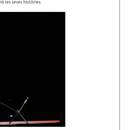
 les seves històries.
Carrión reclama més
Detinguts dos home
fermesa amb els
per robar en una ca
incompliments del
mentre els inquilin
contracte de neteja
es banyaven
unts ha reclamat al Ple una actuació molt
Els Mossos i les Policies Locals de Cas
és contundent del govern pels reiterats
Platja d'Aro i S'Agaró i Santa Cristina
ncompliments…