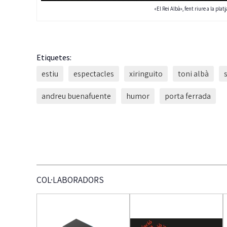
«El Rei Albà», fent riure a la platj
Etiquetes:
estiu
espectacles
xiringuito
toni albà
andreu buenafuente
humor
porta ferrada
COL·LABORADORS