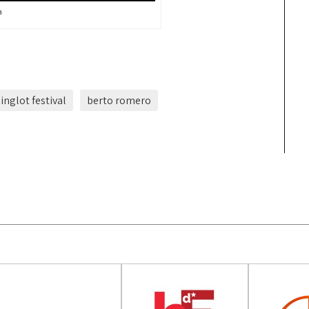
a
singlot festival
berto romero