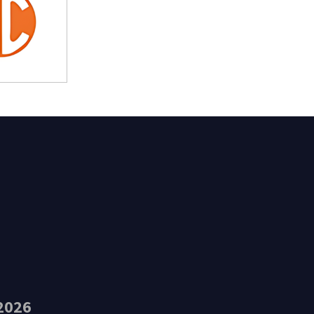
t Feliu de Guíxols
2026