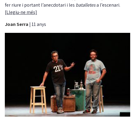
fer riure i portant l’anecdotari i les
batalletes
a l’escenari.
[Llegiu-ne més]
Joan Serra
|
11 anys