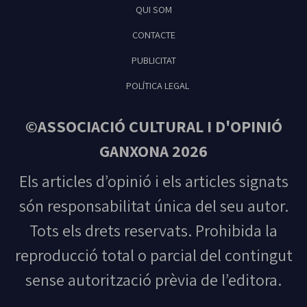
QUI SOM
Feliu de Guíxols
CONTACTE
PUBLICITAT
POLÍTICA LEGAL
©ASSOCIACIÓ CULTURAL I D'OPINIÓ
GANXONA 2026
Els articles d’opinió i els articles signats
són responsabilitat única del seu autor.
Tots els drets reservats. Prohibida la
reproducció total o parcial del contingut
sense autorització prèvia de l’editora.