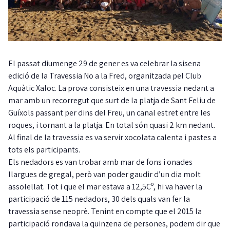
El passat diumenge 29 de gener es va celebrar la sisena
edició de la Travessia No a la Fred, organitzada pel Club
Aquàtic Xaloc. La prova consisteix en una travessia nedant a
mar amb un recorregut que surt de la platja de Sant Feliu de
Guíxols passant per dins del Freu, un canal estret entre les
roques, i tornant a la platja. En total són quasi 2 km nedant.
Al final de la travessia es va servir xocolata calenta i pastes a
tots els participants.
Els nedadors es van trobar amb mar de fons i onades
llargues de gregal, però van poder gaudir d’un dia molt
assolellat. Tot i que el mar estava a 12,5Cº, hi va haver la
participació de 115 nedadors, 30 dels quals van fer la
travessia sense neoprè. Tenint en compte que el 2015 la
participació rondava la quinzena de persones, podem dir que