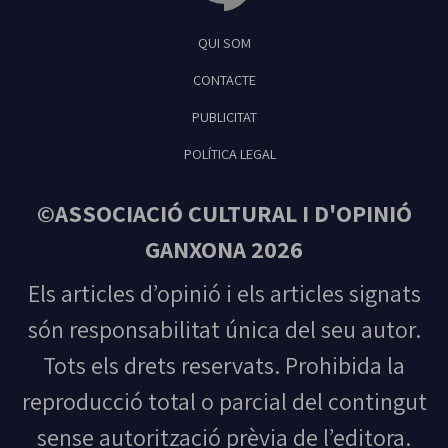
Tribuna Ganxona - Revista digital de Sant
QUI SOM
Feliu de Guíxols
CONTACTE
PUBLICITAT
POLÍTICA LEGAL
©ASSOCIACIÓ CULTURAL I D'OPINIÓ
GANXONA 2026
Els articles d’opinió i els articles signats
són responsabilitat única del seu autor.
Tots els drets reservats. Prohibida la
reproducció total o parcial del contingut
sense autorització prèvia de l’editora.