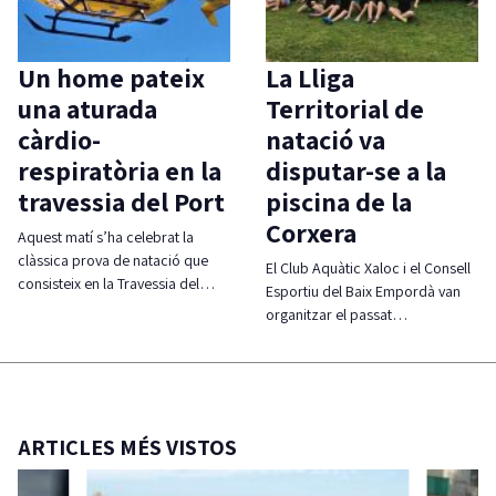
Un home pateix
La Lliga
una aturada
Territorial de
càrdio-
natació va
respiratòria en la
disputar-se a la
travessia del Port
piscina de la
Corxera
Aquest matí s’ha celebrat la
clàssica prova de natació que
El Club Aquàtic Xaloc i el Consell
consisteix en la Travessia del…
Esportiu del Baix Empordà van
organitzar el passat…
ARTICLES MÉS VISTOS