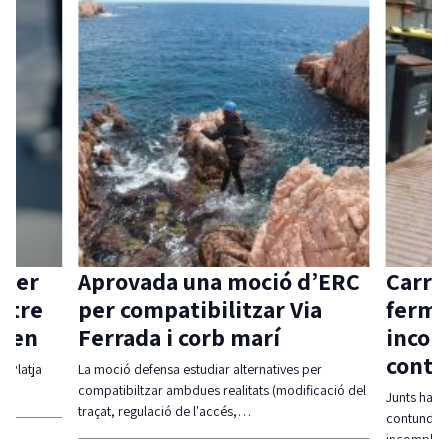
r
Aprovada una moció d’ERC
Carrión 
e
per compatibilitzar Via
fermesa 
n
Ferrada i corb marí
incompli
contracte
a
La moció defensa estudiar alternatives per
compatibiltzar ambdues realitats (modificació del
Junts ha reclamat
traçat, regulació de l'accés,…
contundent del go
incompliments…