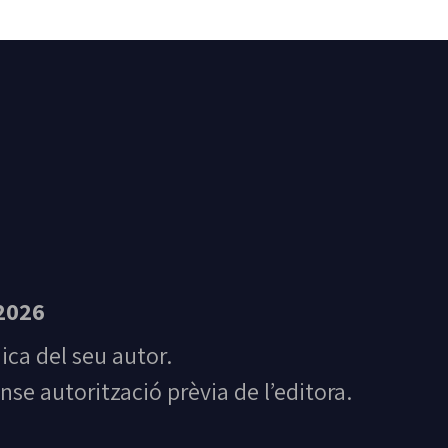
t Feliu de Guíxols
2026
nica del seu autor.
nse autorització prèvia de l’editora.