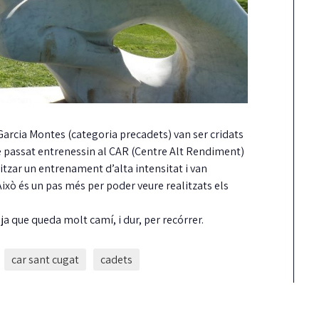
Garcia Montes (categoria precadets) van ser cridats
 passat entrenessin al CAR (Centre Alt Rendiment)
tzar un entrenament d’alta intensitat i van
Això és un pas més per poder veure realitzats els
ja que queda molt camí, i dur, per recórrer.
car sant cugat
cadets