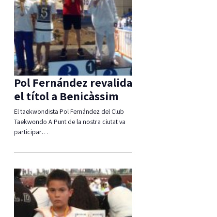
Pol Fernández revalida
el títol a Benicàssim
El taekwondista Pol Fernández del Club
Taekwondo A Punt de la nostra ciutat va
participar…