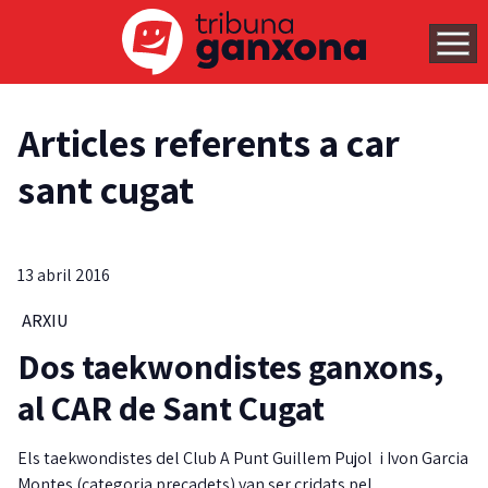
Articles referents a car
sant cugat
13 abril 2016
ARXIU
Dos taekwondistes ganxons,
al CAR de Sant Cugat
Els taekwondistes del Club A Punt Guillem Pujol i Ivon Garcia
Montes (categoria precadets) van ser cridats pel