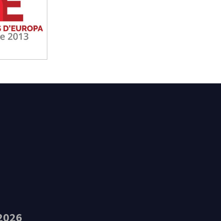
t Feliu de Guíxols
2026