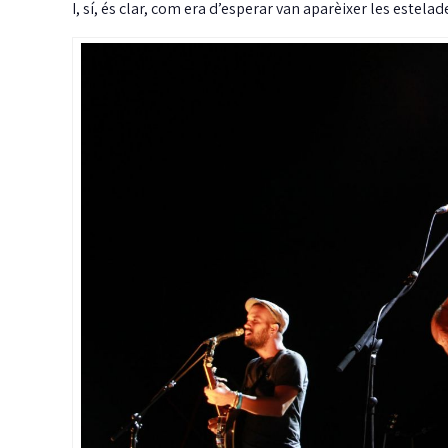
I, sí, és clar, com era d’esperar van aparèixer les estelad