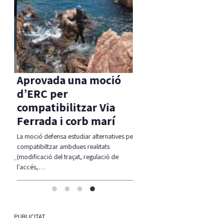
s
Aprovada una moció
La Taula de
sa
d’ERC per
coordinació loca
s
compatibilitzar Via
dret a l’habitatg
Ferrada i corb marí
reglament apro
tell-
La moció defensa estudiar alternatives per
Guíxols des del Carrer aplaude
 els…
compatibiltzar ambdues realitats
fi, la Taula sigui una realitat i 
(modificació del traçat, regulació de
l'accés,…
PUBLICITAT