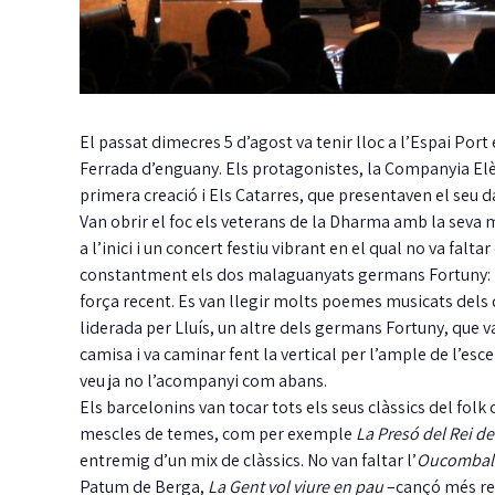
El passat dimecres 5 d’agost va tenir lloc a l’Espai Port
Ferrada d’enguany. Els protagonistes, la Companyia Elè
primera creació i Els Catarres, que presentaven el seu d
Van obrir el foc els veterans de la Dharma amb la seva 
a l’inici i un concert festiu vibrant en el qual no va fal
constantment els dos malaguanyats germans Fortuny: Es
força recent. Es van llegir molts poemes musicats dels
liderada per Lluís, un altre dels germans Fortuny, que 
camisa i va caminar fent la vertical per l’ample de l’esce
veu ja no l’acompanyi com abans.
Els barcelonins van tocar tots els seus clàssics del folk
mescles de temes, com per exemple
La Presó del Rei d
entremig d’un mix de clàssics. No van faltar l’
Oucombal
Patum de Berga,
La Gent vol viure en pau
–cançó més rei