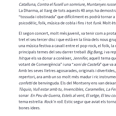
Catalluna
,
Contra el fusell un somriure
,
Muntanyes russe
La Dharma, al llarg de tots aquests 40 anys ha demostra
“tossuda i obstinada” que difícilment es podrà tornar a
psicodèlic, folk, música de cobla i fins i tot
funk
. Molt èt
El segon concert, molt més juvenil, va tenir com a prot
tret el seu tercer disc i que està en la línia dels nous 
una música festiva a cavall entre el pop-rock, el folk, la
principals temes del seu darrer treball
Big Bang
, i va r
hit
que els va donar a conèixer,
Jennifer
, aquell tema qu
votant de Convergència” i una “
xoni de Castefa
” que va 
Amb les seves lletres agosarades, originals i divertides,
J
repertori, ara amb un so molt més madur i ric instrume
m
confetti
de benvinguda. Els del Montseny ens van deixar 
i
Tòquio, Vull estar amb tu, Invencibles, Caramelles, La Fe
sonar
En Peu de Guerra, Estels al vent, El setge, El teu c
tema estrella:
Rock’n roll.
Estic segur que aviat els torn
bones idees.