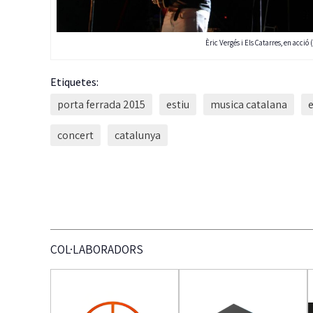
Èric Vergés i Els Catarres, en acci
Etiquetes:
porta ferrada 2015
estiu
musica catalana
e
concert
catalunya
COL·LABORADORS