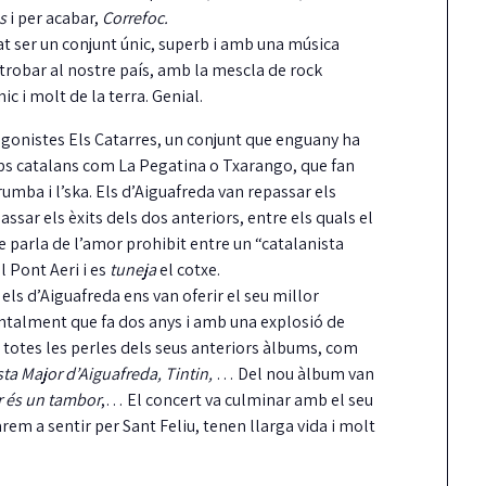
s
i per acabar,
Correfoc.
t ser un conjunt únic, superb i amb una música
 trobar al nostre país, amb la mescla de rock
nic i molt de la terra. Genial.
agonistes Els Catarres, un conjunt que enguany ha
grups catalans com La Pegatina o Txarango, que fan
Carrión reclama més
Detinguts dos home
 rumba i l’ska. Els d’Aiguafreda van repassar els
fermesa amb els
per robar en una ca
epassar els èxits dels dos anteriors, entre els quals el
incompliments del
mentre els inquilin
e parla de l’amor prohibit entre un “catalanista
contracte de neteja
es banyaven
al Pont Aeri i es
tuneja
el cotxe.
 els d’Aiguafreda ens van oferir el seu millor
unts ha reclamat al Ple una actuació molt
Els Mossos i les Policies Locals de Cas
ntalment que fa dos anys i amb una explosió de
és contundent del govern pels reiterats
Platja d'Aro i S'Agaró i Santa Cristina
totes les perles dels seus anteriors àlbums, com
ncompliments…
sta Major d’Aiguafreda, Tintin,
… Del nou àlbum van
or és un tambor
,… El concert va culminar amb el seu
arem a sentir per Sant Feliu, tenen llarga vida i molt