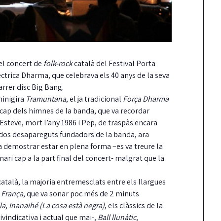
 el concert de
folk-rock
català del Festival Porta
ctrica Dharma, que celebrava els 40 anys de la seva
arrer disc Big Bang.
minigira
Tramuntana
, el ja tradicional
Força Dharma
tar cap dels himnes de la banda, que va recordar
teve, mort l’any 1986 i Pep, de traspàs encara
 dos desapareguts fundadors de la banda, ara
va demostrar estar en plena forma –es va treure la
nari cap a la part final del concert- malgrat que la
 català, la majoria entremesclats entre els llargues
e França
, que va sonar poc més de 2 minuts
la
,
Inanaihé (La cosa està negra)
, els clàssics de la
vindicativa i actual que mai-,
Ball llunàtic
,