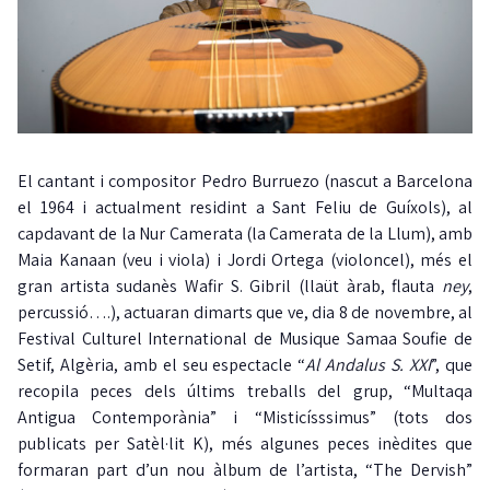
El cantant i compositor Pedro Burruezo (nascut a Barcelona
el 1964 i actualment residint a Sant Feliu de Guíxols), al
capdavant de la Nur Camerata (la Camerata de la Llum), amb
Maia Kanaan (veu i viola) i Jordi Ortega (violoncel), més el
gran artista sudanès Wafir S. Gibril (llaüt àrab, flauta
ney
,
percussió….), actuaran dimarts que ve, dia 8 de novembre, al
Festival Culturel International de Musique Samaa Soufie de
Setif, Algèria, amb el seu espectacle “
Al Andalus S. XXI
”, que
recopila peces dels últims treballs del grup, “Multaqa
Antigua Contemporània” i “Misticísssimus” (tots dos
publicats per Satèl·lit K), més algunes peces inèdites que
formaran part d’un nou àlbum de l’artista, “The Dervish”