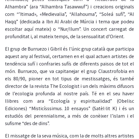
Alhambra” (ara “Alhambra Tasawwuf”) i creacions originals
com “’Itimad», «Medievalia”, “Allahouma”, “Soleá sufí”, “Al
Haqq” (dedicada a Ibn Al Arabi de Múrcia i tema que podeu
escoltar aquí mateix) o “Nur/llum”. Un concert carregat de
profunditat i, al mateix temps, de la sensualitat d’Orient.
El grup de Burruezo i Gibril és l’únic grup català que participa
aquest any al festival, certamen en el qual actuen artistes de
tendència sufí i confraries sufís de diferents països de tot el
món. Burruezo, que va capitanejar el grup Claustrofobia en
els 80/90, pioner en tot tipus de mestissatges, és també
director de la revista The Ecologist i un dels màxims difusors
de l’ecologia profunda al nostre país. Té en el seu haver
llibres com ara “Ecología y espiritualidad” (Obelisc
Ediciones) “Misticísssimus. 10 ensayos” (Satèl·lit K) i és un
estudiós del perennialisme, a més de conèixer l’islam i el
sufisme “des de dins”.
El missatge de la seva música, com la de molts altres artistes