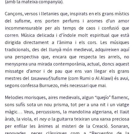
(amb la mateixa companyia).
Cançons, versos i lletanies que, inspirats en els grans místics
del sufisme, ens porten perfums i aromes d’un amor
incommensurable per als temps de caos i confusió que
corren. Música delicada i d’índole molt espiritual que està
dirigida directament a l’ànima i els cors. Les músiques
tradicionals, des del llunyà món medieval, adquireixen aquí
una perspectiva que, encara que respecta les arrels, no
menysprea una mirada contemporània, actual, doncs aquest
missatge d’amor i de pau que ens van llegar els grans
mestres del
tasawwuf/
sufisme (com Rumi o Al Alawi) és avui,
segons confessa Burruezo, més necessari que mai.
Melodies morisques, aires medievals, algun “quejío” flamenc,
sons sufís sota un nou prisma, tot per a una nit i un viatge
màgic… Veus, percussions, la mandolina algeriana, el llaüt
àrab, la viola, el
ney o
la guitarra teixiran una xarxa preciosa
per enfilar les ànimes al misteri de la Creació. Sonaran,
renovades, peces clàssiques com a “Recuerdos de la