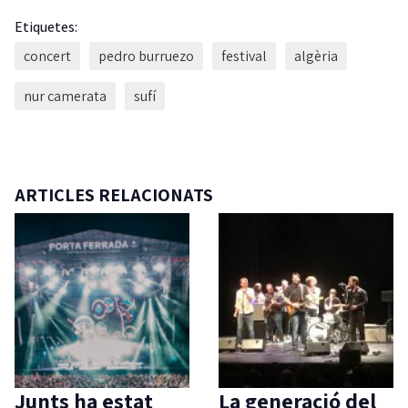
Etiquetes:
concert
pedro burruezo
festival
algèria
nur camerata
sufí
ARTICLES RELACIONATS
Junts ha estat
La generació del