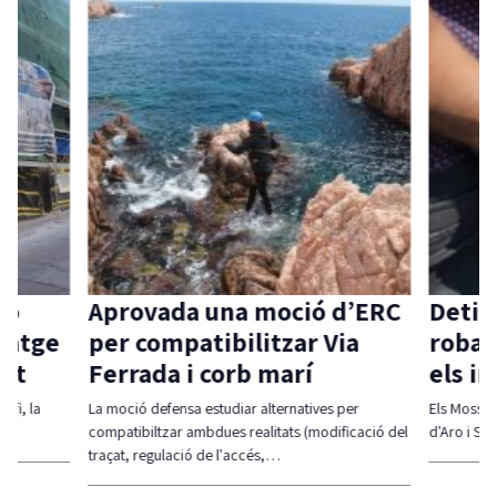
ió
Aprovada una moció d’ERC
Detin
itatge
per compatibilitzar Via
robar
vat
Ferrada i corb marí
els i
 fi, la
La moció defensa estudiar alternatives per
Els Mossos 
compatibiltzar ambdues realitats (modificació del
d'Aro i S'A
traçat, regulació de l'accés,…