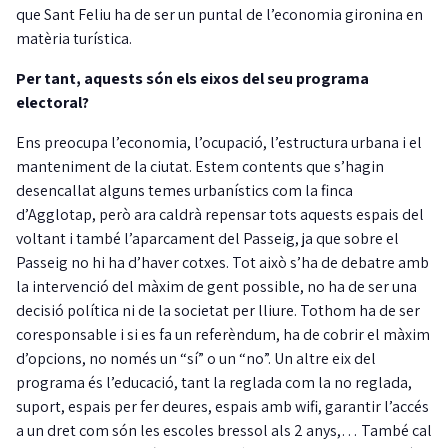
que Sant Feliu ha de ser un puntal de l’economia gironina en
matèria turística.
Per tant, aquests són els eixos del seu programa
electoral?
Ens preocupa l’economia, l’ocupació, l’estructura urbana i el
manteniment de la ciutat. Estem contents que s’hagin
desencallat alguns temes urbanístics com la finca
d’Agglotap, però ara caldrà repensar tots aquests espais del
voltant i també l’aparcament del Passeig, ja que sobre el
Passeig no hi ha d’haver cotxes. Tot això s’ha de debatre amb
la intervenció del màxim de gent possible, no ha de ser una
decisió política ni de la societat per lliure. Tothom ha de ser
coresponsable i si es fa un referèndum, ha de cobrir el màxim
d’opcions, no només un “sí” o un “no”. Un altre eix del
programa és l’educació, tant la reglada com la no reglada,
suport, espais per fer deures, espais amb wifi, garantir l’accés
a un dret com són les escoles bressol als 2 anys,… També cal