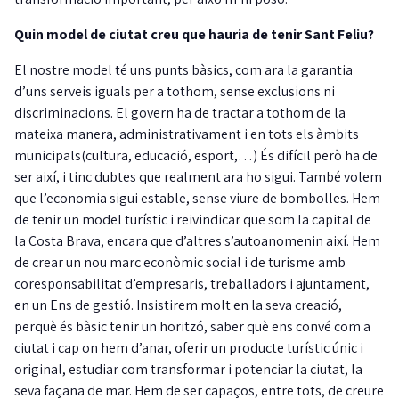
Quin model de ciutat creu que hauria de tenir Sant Feliu?
El nostre model té uns punts bàsics, com ara la garantia
d’uns serveis iguals per a tothom, sense exclusions ni
discriminacions. El govern ha de tractar a tothom de la
mateixa manera, administrativament i en tots els àmbits
municipals(cultura, educació, esport,…) És difícil però ha de
ser així, i tinc dubtes que realment ara ho sigui. També volem
que l’economia sigui estable, sense viure de bombolles. Hem
de tenir un model turístic i reivindicar que som la capital de
la Costa Brava, encara que d’altres s’autoanomenin així. Hem
de crear un nou marc econòmic social i de turisme amb
coresponsabilitat d’empresaris, treballadors i ajuntament,
en un Ens de gestió. Insistirem molt en la seva creació,
perquè és bàsic tenir un horitzó, saber què ens convé com a
ciutat i cap on hem d’anar, oferir un producte turístic únic i
original, estudiar com transformar i potenciar la ciutat, la
seva façana de mar. Hem de ser capaços, entre tots, de creure