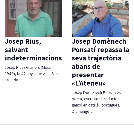
Josep Rius,
Josep Domènech
salvant
Ponsatí repassa la
indeterminacions
seva trajectòria
abans de
Josep Rius i Graners (Moià,
presentar
1949), fa 42 anys que viu a Sant
Feliu de…
«L’Ateneu»
Josep Domènech Ponsatí és un
poeta, escriptor i traductor
ganxó en català i portuguès,
Diumenge…