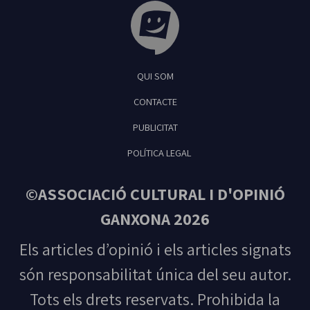
Tribuna Ganxona - Revista digital de Sant
QUI SOM
Feliu de Guíxols
CONTACTE
PUBLICITAT
POLÍTICA LEGAL
©ASSOCIACIÓ CULTURAL I D'OPINIÓ
GANXONA 2026
Els articles d’opinió i els articles signats
són responsabilitat única del seu autor.