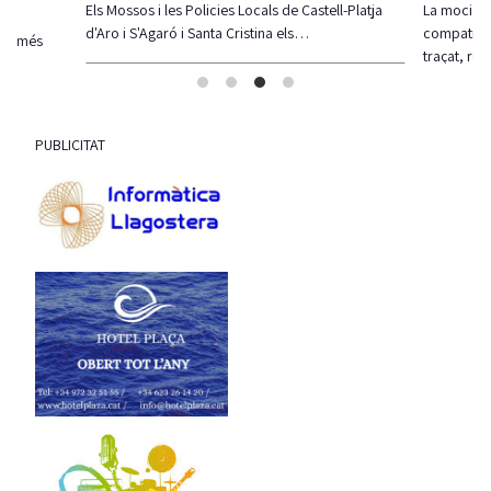
ell-Platja
La moció defensa estudiar alternatives per
Guíxols d
compatibiltzar ambdues realitats (modificació del
Taula sig
traçat, regulació de l'accés,…
PUBLICITAT