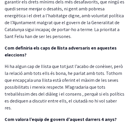
garantir els drets mínims dels més desafavorits, que ningú es
quedi sense menjar o desatès, ni gent amb pobresa
energètica i el dret a l’habitatge digne, amb voluntat política
de l’Ajuntament malgrat que el govern de la Generalitat de
Catalunya sigui incapaç de portar-ho a terme. La prioritat a
Sant Feliu han de ser les persones.
Com definiria els caps de llista adversaris en aquestes
eleccions?
Hi ha algun cap de llista que tot just l’acabo de conèixer, però
la relació amb tots ells és bona, he parlat amb tots. Tothom
que encapçala una llista està oferint el màxim de les seves
possibilitats i mereix respecte. M’agradaria que tots
treballéssim des del diàleg i el consens , perquè si els polítics
es dediquen a discutir entre ells, el ciutadà no hi vol saber
res.
Com valora l’equip de govern d’aquest darrers 4 anys?