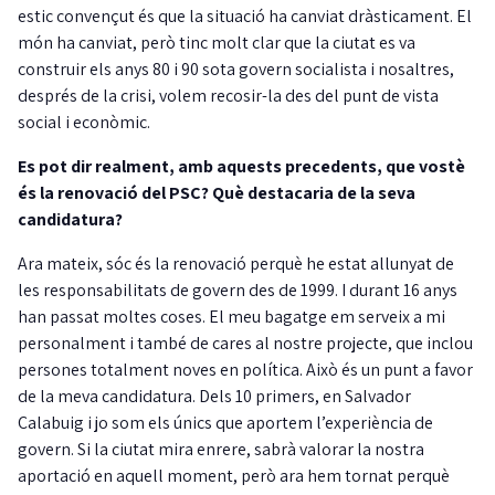
estic convençut és que la situació ha canviat dràsticament. El
món ha canviat, però tinc molt clar que la ciutat es va
construir els anys 80 i 90 sota govern socialista i nosaltres,
després de la crisi, volem recosir-la des del punt de vista
social i econòmic.
Es pot dir realment, amb aquests precedents, que vostè
és la renovació del PSC? Què destacaria de la seva
candidatura?
Ara mateix, sóc és la renovació perquè he estat allunyat de
les responsabilitats de govern des de 1999. I durant 16 anys
han passat moltes coses. El meu bagatge em serveix a mi
personalment i també de cares al nostre projecte, que inclou
persones totalment noves en política. Això és un punt a favor
de la meva candidatura. Dels 10 primers, en Salvador
Calabuig i jo som els únics que aportem l’experiència de
govern. Si la ciutat mira enrere, sabrà valorar la nostra
aportació en aquell moment, però ara hem tornat perquè