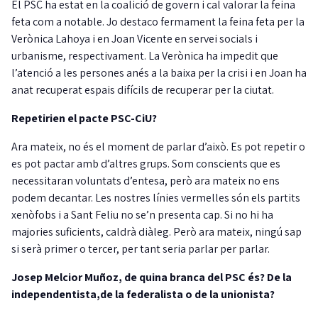
El PSC ha estat en la coalició de govern i cal valorar la feina
feta com a notable. Jo destaco fermament la feina feta per la
Verònica Lahoya i en Joan Vicente en servei socials i
urbanisme, respectivament. La Verònica ha impedit que
l’atenció a les persones anés a la baixa per la crisi i en Joan ha
anat recuperat espais difícils de recuperar per la ciutat.
Repetirien el pacte PSC-CiU?
Ara mateix, no és el moment de parlar d’això. Es pot repetir o
es pot pactar amb d’altres grups. Som conscients que es
necessitaran voluntats d’entesa, però ara mateix no ens
podem decantar. Les nostres línies vermelles són els partits
xenòfobs i a Sant Feliu no se’n presenta cap. Si no hi ha
majories suficients, caldrà diàleg. Però ara mateix, ningú sap
si serà primer o tercer, per tant seria parlar per parlar.
Josep Melcior Muñoz, de quina branca del PSC és? De la
independentista,de la federalista o de la unionista?