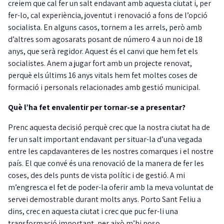
creiem que cal fer un salt endavant amb aquesta ciutat i, per
fer-lo, cal experiència, joventut i renovació a fons de l’opció
socialista. En alguns casos, tornem a les arrels, però amb
d’altres som agosarats posant de número 4 a un noi de 18
anys, que serà regidor. Aquest és el canvi que hem fet els
socialistes. Anem a jugar fort amb un projecte renovat,
perquè els últims 16 anys vitals hem fet moltes coses de
formació i personals relacionades amb gestió municipal.
Què l’ha fet envalentir per tornar-se a presentar?
Prenc aquesta decisió perquè crec que la nostra ciutat ha de
fer un salt important endavant per situar-la d’una vegada
entre les capdavanteres de les nostres comarques i el nostre
país. El que convé és una renovació de la manera de fer les
coses, des dels punts de vista polític i de gestió. A mi
m’engresca el fet de poder-la oferir amb la meva voluntat de
servei demostrable durant molts anys. Porto Sant Feliu a
dins, crec en aquesta ciutat i crec que puc fer-li una
transformació important, per això m’hi poso.