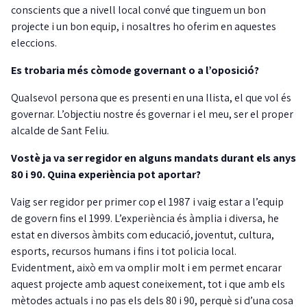
conscients que a nivell local convé que tinguem un bon
projecte i un bon equip, i nosaltres ho oferim en aquestes
eleccions.
Es trobaria més còmode governant o a l’oposició?
Qualsevol persona que es presenti en una llista, el que vol és
governar. L’objectiu nostre és governar i el meu, ser el proper
alcalde de Sant Feliu.
Vostè ja va ser regidor en alguns mandats durant els anys
80 i 90. Quina experiència pot aportar?
Vaig ser regidor per primer cop el 1987 i vaig estar a l’equip
de govern fins el 1999. L’experiència és àmplia i diversa, he
estat en diversos àmbits com educació, joventut, cultura,
esports, recursos humans i fins i tot policia local.
Evidentment, això em va omplir molt i em permet encarar
aquest projecte amb aquest coneixement, tot i que amb els
mètodes actuals i no pas els dels 80 i 90, perquè si d’una cosa