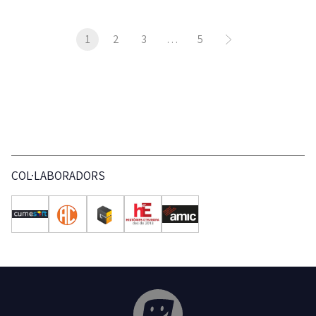
1
2
3
…
5
COL·LABORADORS