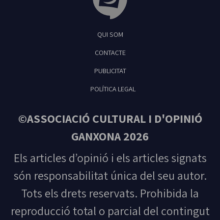
Tribuna Ganxona - Revista digital de Sant
QUI SOM
Feliu de Guíxols
CONTACTE
PUBLICITAT
POLÍTICA LEGAL
©ASSOCIACIÓ CULTURAL I D'OPINIÓ
GANXONA 2026
Els articles d’opinió i els articles signats
són responsabilitat única del seu autor.
Tots els drets reservats. Prohibida la
reproducció total o parcial del contingut