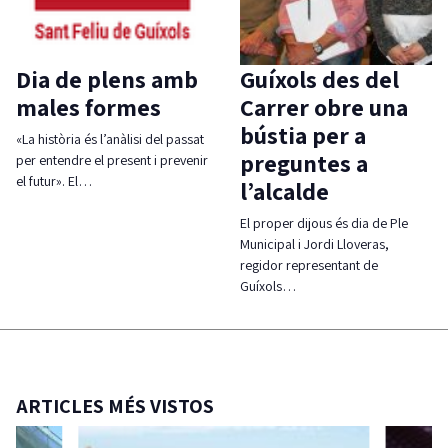
Dia de plens amb
Guíxols des del
males formes
Carrer obre una
bústia per a
«La història és l’anàlisi del passat
preguntes a
per entendre el present i prevenir
el futur». El…
l’alcalde
El proper dijous és dia de Ple
Municipal i Jordi Lloveras,
regidor representant de
Guíxols…
ARTICLES MÉS VISTOS