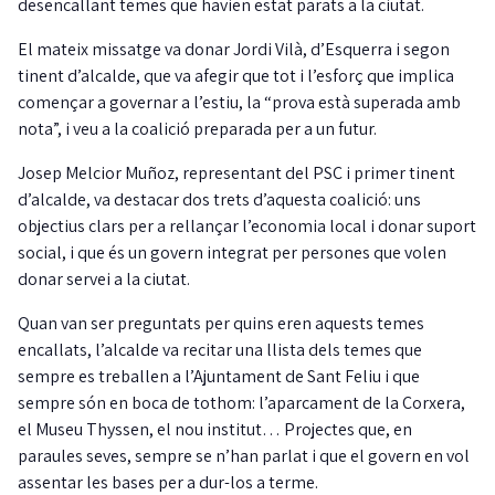
desencallant temes que havien estat parats a la ciutat.
El mateix missatge va donar Jordi Vilà, d’Esquerra i segon
tinent d’alcalde, que va afegir que tot i l’esforç que implica
començar a governar a l’estiu, la “prova està superada amb
nota”, i veu a la coalició preparada per a un futur.
Josep Melcior Muñoz, representant del PSC i primer tinent
d’alcalde, va destacar dos trets d’aquesta coalició: uns
objectius clars per a rellançar l’economia local i donar suport
social, i que és un govern integrat per persones que volen
donar servei a la ciutat.
Quan van ser preguntats per quins eren aquests temes
encallats, l’alcalde va recitar una llista dels temes que
sempre es treballen a l’Ajuntament de Sant Feliu i que
sempre són en boca de tothom: l’aparcament de la Corxera,
el Museu Thyssen, el nou institut… Projectes que, en
paraules seves, sempre se n’han parlat i que el govern en vol
assentar les bases per a dur-los a terme.