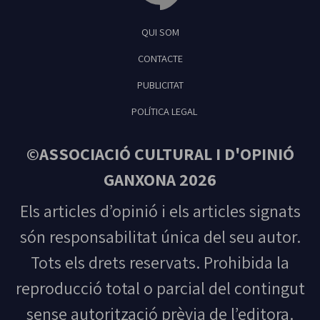
Tribuna Ganxona - Revista digital de Sant
QUI SOM
Feliu de Guíxols
CONTACTE
PUBLICITAT
POLÍTICA LEGAL
©ASSOCIACIÓ CULTURAL I D'OPINIÓ
GANXONA 2026
Els articles d’opinió i els articles signats
són responsabilitat única del seu autor.
Tots els drets reservats. Prohibida la
reproducció total o parcial del contingut
sense autorització prèvia de l’editora.