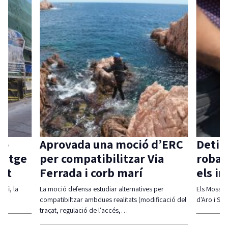
una moció d’ERC
Detinguts dos homes p
ibilitzar Via
robar en una casa men
 corb marí
els inquilins es banyav
studiar alternatives per
Els Mossos i les Policies Locals de Castell-P
dues realitats (modificació del
d'Aro i S'Agaró i Santa Cristina els…
de l'accés,…