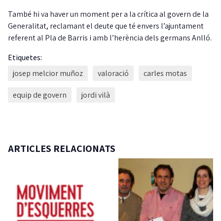
També hi va haver un moment per a la crítica al govern de la
Generalitat, reclamant el deute que té envers l’ajuntament
referent al Pla de Barris i amb l’herència dels germans Anlló.
Etiquetes:
josep melcior muñoz
valoració
carles motas
equip de govern
jordi vilà
ARTICLES RELACIONATS