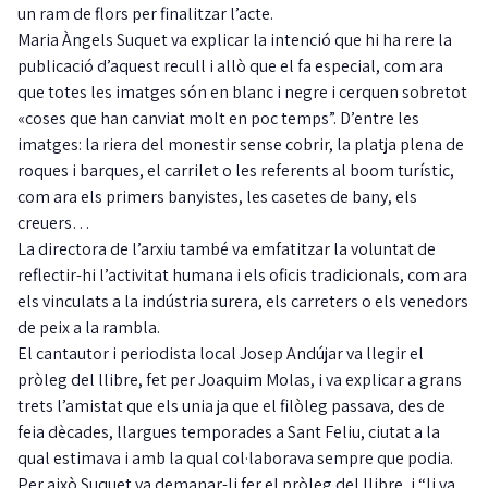
un ram de flors per finalitzar l’acte.
Maria Àngels Suquet va explicar la intenció que hi ha rere la
publicació d’aquest recull i allò que el fa especial, com ara
que totes les imatges són en blanc i negre i cerquen sobretot
«coses que han canviat molt en poc temps”. D’entre les
imatges: la riera del monestir sense cobrir, la platja plena de
roques i barques, el carrilet o les referents al boom turístic,
com ara els primers banyistes, les casetes de bany, els
creuers…
La directora de l’arxiu també va emfatitzar la voluntat de
reflectir-hi l’activitat humana i els oficis tradicionals, com ara
els vinculats a la indústria surera, els carreters o els venedors
de peix a la rambla.
El cantautor i periodista local Josep Andújar va llegir el
pròleg del llibre, fet per Joaquim Molas, i va explicar a grans
trets l’amistat que els unia ja que el filòleg passava, des de
feia dècades, llargues temporades a Sant Feliu, ciutat a la
qual estimava i amb la qual col·laborava sempre que podia.
Per això Suquet va demanar-li fer el pròleg del llibre, i “li va