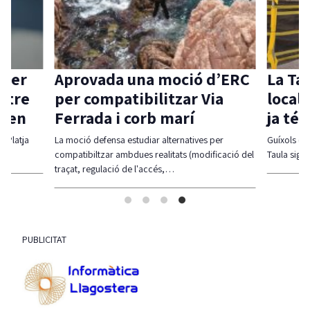
 per
Aprovada una moció d’ERC
La Ta
ntre
per compatibilitzar Via
local 
aven
Ferrada i corb marí
ja té
l-Platja
La moció defensa estudiar alternatives per
Guíxols des
compatibiltzar ambdues realitats (modificació del
Taula sigui
traçat, regulació de l'accés,…
PUBLICITAT