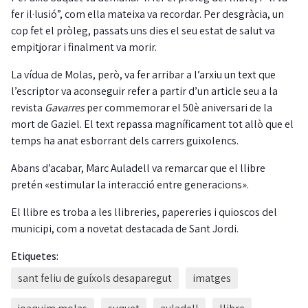
fer il·lusió”, com ella mateixa va recordar. Per desgràcia, un
cop fet el pròleg, passats uns dies el seu estat de salut va
empitjorar i finalment va morir.
La vídua de Molas, però, va fer arribar a l’arxiu un text que
l’escriptor va aconseguir refer a partir d’un article seu a la
revista
Gavarres
per commemorar el 50è aniversari de la
mort de Gaziel. El text repassa magníficament tot allò que el
temps ha anat esborrant dels carrers guixolencs.
Abans d’acabar, Marc Auladell va remarcar que el llibre
pretén «estimular la interacció entre generacions».
El llibre es troba a les llibreries, papereries i quioscos del
municipi, com a novetat destacada de Sant Jordi.
Etiquetes:
sant feliu de guíxols desaparegut
imatges