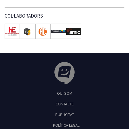
COL·LABORADORS
Tribuna Ganxona - Revista digital de Sant
QUI SOM
Feliu de Guíxols
CONTACTE
PUBLICITAT
POLÍTICA LEGAL