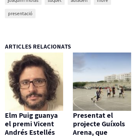
joaquim molas
suquet
auladell
llibre
presentació
ARTICLES RELACIONATS
Elm Puig guanya
Presentat el
el premi Vicent
projecte Guíxols
Andrés Estellés
Arena, que