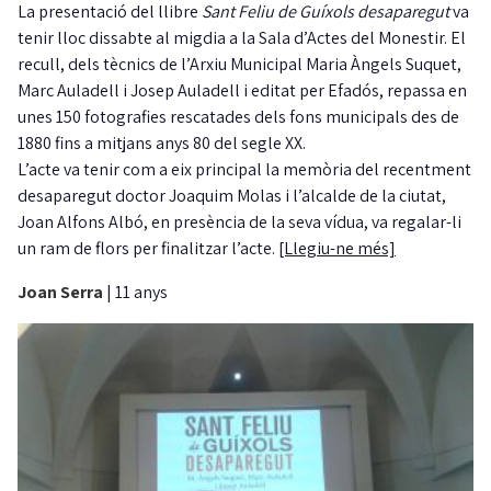
La presentació del llibre
Sant Feliu de Guíxols desaparegut
va
tenir lloc dissabte al migdia a la Sala d’Actes del Monestir. El
recull, dels tècnics de l’Arxiu Municipal Maria Àngels Suquet,
Marc Auladell i Josep Auladell i editat per Efadós, repassa en
unes 150 fotografies rescatades dels fons municipals des de
1880 fins a mitjans anys 80 del segle XX.
L’acte va tenir com a eix principal la memòria del recentment
desaparegut doctor Joaquim Molas i l’alcalde de la ciutat,
Joan Alfons Albó, en presència de la seva vídua, va regalar-li
un ram de flors per finalitzar l’acte.
[Llegiu-ne més]
Joan Serra
|
11 anys