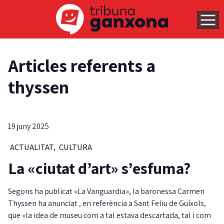
Articles referents a
thyssen
19 juny 2025
ACTUALITAT
,
CULTURA
La «ciutat d’art» s’esfuma?
Segons ha publicat «La Vanguardia», la baronessa Carmen
Thyssen ha anunciat , en referència a Sant Feliu de Guíxols,
que «la idea de museu com a tal estava descartada, tal i com