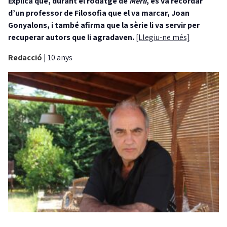
Explica que, durant el rodatge de
Merlí
, es va recordar
d’un professor de Filosofia que el va marcar, Joan
Gonyalons, i també afirma que la sèrie li va servir per
recuperar autors que li agradaven.
[Llegiu-ne més]
Redacció
|
10 anys