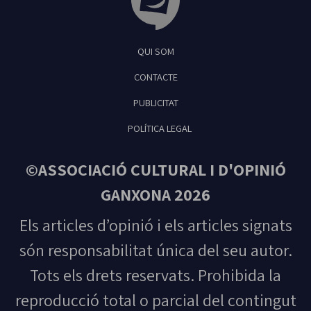
Tribuna Ganxona - Revista digital de Sant
QUI SOM
Feliu de Guíxols
CONTACTE
PUBLICITAT
POLÍTICA LEGAL
©ASSOCIACIÓ CULTURAL I D'OPINIÓ
GANXONA 2026
Els articles d’opinió i els articles signats
són responsabilitat única del seu autor.
Tots els drets reservats. Prohibida la
reproducció total o parcial del contingut