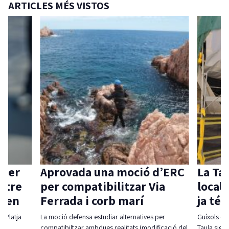
ARTICLES MÉS VISTOS
 per
Aprovada una moció d’ERC
La Ta
ntre
per compatibilitzar Via
local 
aven
Ferrada i corb marí
ja té
l-Platja
La moció defensa estudiar alternatives per
Guíxols des
compatibiltzar ambdues realitats (modificació del
Taula sigui