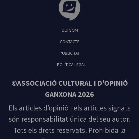
Tribuna Ganxona - Revista digital de Sant
QUI SOM
Feliu de Guíxols
CONTACTE
PUBLICITAT
POLÍTICA LEGAL
©ASSOCIACIÓ CULTURAL I D'OPINIÓ
GANXONA 2026
Els articles d’opinió i els articles signats
són responsabilitat única del seu autor.
Tots els drets reservats. Prohibida la