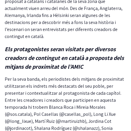
proposat a catalans i catalanes de la seva zona que
actualment viuen arreu del món. Des de França, Anglaterra,
Alemanya, Irlanda fins a Hèlsinki seran algunes de les
destinacions per a descobrir més a fons la seva història i
l’escenari on seran entrevistats per diferents creadors de
contingut en català.
Els protagonistes seran visitats per diversos
creadors de contingut en català a proposta dels
mitjans de proximitat de l’AMIC
Per la seva banda, els periodistes dels mitjans de proximitat
utilitzaran els indrets més destacats del seu poble, per
presentar i contextualitzar al protagonista de cada capítol.
Entre les creadores i creadors que participen en aquesta
temporada hi trobem Blanca Roca i Mireia Morales
(@sos.catala), Pol Casellas (@casellas_pol), Long Li Xue
(@long_lixue), Martí Ruiz (@martiruizhb), Jordina Cot
(@jordinacot), Shalana Rodríguez (@shalanazz), Sonia