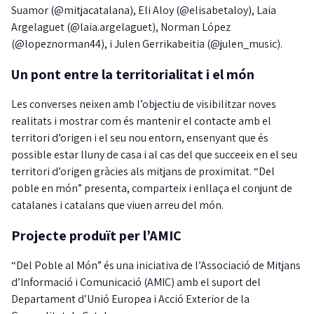
Suamor (@mitjacatalana), Eli Aloy (@elisabetaloy), Laia
Argelaguet (@laia.argelaguet), Norman López
(@lopeznorman44), i Julen Gerrikabeitia (@julen_music).
Un pont entre la territorialitat i el món
Les converses neixen amb l’objectiu de visibilitzar noves
realitats i mostrar com és mantenir el contacte amb el
territori d’origen i el seu nou entorn, ensenyant que és
possible estar lluny de casa i al cas del que succeeix en el seu
territori d’origen gràcies als mitjans de proximitat. “Del
poble en món” presenta, comparteix i enllaça el conjunt de
catalanes i catalans que viuen arreu del món.
Projecte produït per l’AMIC
“Del Poble al Món” és una iniciativa de l’Associació de Mitjans
d’Informació i Comunicació (AMIC) amb el suport del
Departament d’Unió Europea i Acció Exterior de la