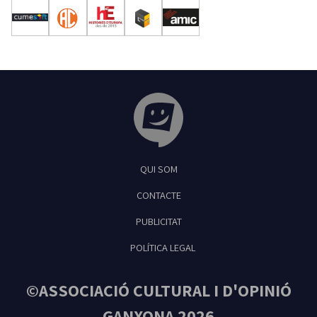
Tribuna Ganxona - Revista digital de Sant
QUI SOM
Feliu de Guíxols
CONTACTE
PUBLICITAT
POLÍTICA LEGAL
©ASSOCIACIÓ CULTURAL I D'OPINIÓ
GANXONA 2026