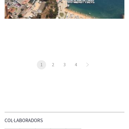
1
2
3
4
COL·LABORADORS