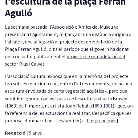
l’escultura de la plaça Ferran
Agulló
La setmana passada, l’Associació d’Amics del Museu va
presentar a l’Ajuntament, mitjançant una instància dirigida a
l’alcalde, una al·legació al projecte de remodelació de la
Plaça Ferran Agulló, dins el període que el govern ha donat
per consultar públicament el
projecte de remodelació del
sector Rius i Calvet
.
L’associació cultural exposa que en la memòria del projecte
tan sols es menciona que, entre d’altres elements, «hi ha una
escultura envoltada de certa vegetació aquàtica», però que
semblen ignorar que es tracta de l’escultura «Costa Brava»
(1963) de l’important artista Joan Rebull (1899-1981) i que, on
fa referència de les actuacions a realitzar, s’especifica que «es
proposa eliminar el petit
estanc
(
sic
)».
[Llegiu-ne més]
Redacció
|
9 anys