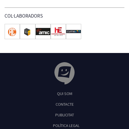
COL·LABORADORS
Tribuna Ganxona - Revista digital de Sant
QUI SOM
Feliu de Guíxols
CONTACTE
PUBLICITAT
POLÍTICA LEGAL