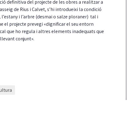
ió definitiva del projecte de les obres a realitzar a
asseig de Rius i Calvet, s’hi introdueixi la condició
l’estany i l’arbre (desmai o salze ploraner) tal i
e el projecte prevegi «dignificar el seu entorn
cal que ho regula i altres elements inadequats que
llevant conjunt».
a Taula de
Carrión reclama mé
oordinació local pel
fermesa amb els
ret a l’habitatge ja té
incompliments del
reglament aprovat
contracte de neteja
ultura
uíxols des del Carrer aplaudeix que, per
Junts ha reclamat al Ple una actuació
, la Taula sigui una realitat i insta…
més contundent del govern pels reite
incompliments…