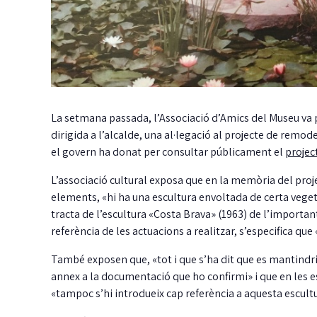
La setmana passada, l’Associació d’Amics del Museu va 
dirigida a l’alcalde, una al·legació al projecte de remod
el govern ha donat per consultar públicament el
projec
L’associació cultural exposa que en la memòria del proj
elements, «hi ha una escultura envoltada de certa vege
tracta de l’escultura «Costa Brava» (1963) de l’important
referència de les actuacions a realitzar, s’especifica qu
També exposen que, «tot i que s’ha dit que es mantindria
annex a la documentació que ho confirmi» i que en les e
«tampoc s’hi introdueix cap referència a aquesta escult