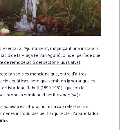
presentar a l’Ajuntament, mitjançant una instància
elació de la Plaça Ferran Agulló, dins el període que
te de remodelació del sector Rius i Calvet
.
ecte tan sols es menciona que, entre d’altres
tació aquàtica», però que semblen ignorar que es
 artista Joan Rebull (1899-1981) i que, on fa
e «es proposa eliminar el petit
estanc
(
sic
)».
 aquesta escultura, no hi ha cap referència ni
smenes introduïdes per l’arquitecte i l’aparellador
ura».