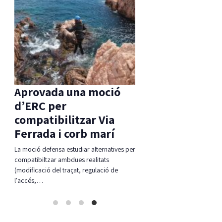
s
Aprovada una moció
Detinguts dos 
d’ERC per
per robar en una
compatibilitzar Via
mentre els inqui
Ferrada i corb marí
es banyaven
 molt
La moció defensa estudiar alternatives per
Els Mossos i les Policies Locals
rats
compatibiltzar ambdues realitats
Platja d'Aro i S'Agaró i Santa C
(modificació del traçat, regulació de
l'accés,…