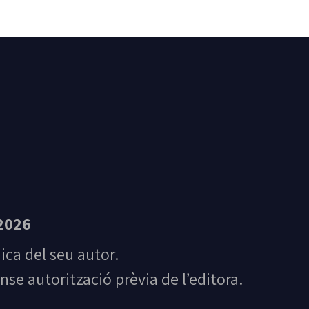
t Feliu de Guíxols
2026
nica del seu autor.
nse autorització prèvia de l’editora.