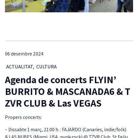
06 desembre 2024
ACTUALITAT
,
CULTURA
Agenda de concerts FLYIN’
BURRITO & MASCANADA6 & T
ZVR CLUB & Las VEGAS
Propers concerts:
– Dissabte 1 març, 21:00 h. : FAJARDO (Canaries, indie/folk)
& LAS NUBES (Miami, USA, punk-rock) @ TZVR Club, St Feliu