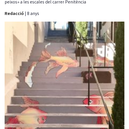
peixos» a les escales del carrer Penitència
Redacció
|
8 anys