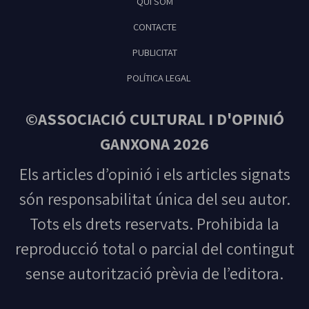
QUI SOM
Feliu de Guíxols
CONTACTE
PUBLICITAT
POLÍTICA LEGAL
©ASSOCIACIÓ CULTURAL I D'OPINIÓ
GANXONA 2026
Els articles d’opinió i els articles signats
són responsabilitat única del seu autor.
Tots els drets reservats. Prohibida la
reproducció total o parcial del contingut
sense autorització prèvia de l’editora.