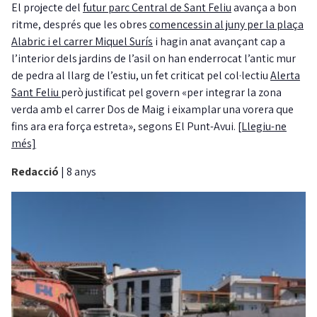
El projecte del
futur parc Central de Sant Feliu
avança a bon
ritme, després que les obres
comencessin al juny per la plaça
Alabric i el carrer Miquel Surís
i hagin anat avançant cap a
l’interior dels jardins de l’asil on han enderrocat l’antic mur
de pedra al llarg de l’estiu, un fet criticat pel col·lectiu
Alerta
Sant Feliu
però justificat pel govern «per integrar la zona
verda amb el carrer Dos de Maig i eixamplar una vorera que
fins ara era força estreta», segons El Punt-Avui.
[Llegiu-ne
més]
Redacció
|
8 anys