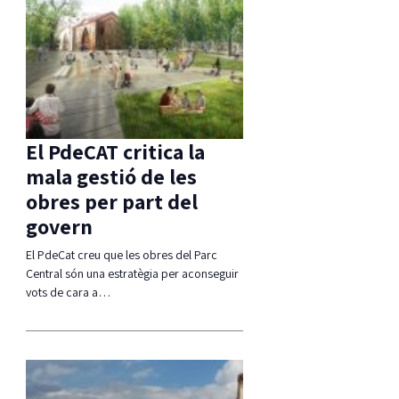
El PdeCAT critica la
mala gestió de les
obres per part del
govern
El PdeCat creu que les obres del Parc
Central són una estratègia per aconseguir
vots de cara a…