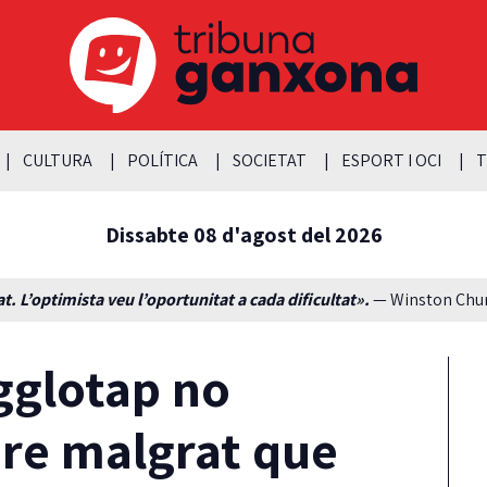
CULTURA
POLÍTICA
SOCIETAT
ESPORT I OCI
T
Dissabte 08 d'agost del 2026
t. L’optimista veu l’oportunitat a cada dificultat».
— Winston Churc
Agglotap no
bre malgrat que