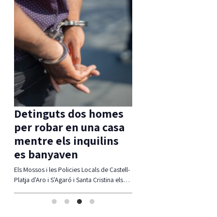
Detinguts dos homes
Aprovada una m
l
per robar en una casa
d’ERC per
 té
mentre els inquilins
compatibilitzar 
es banyaven
Ferrada i corb m
, per
Els Mossos i les Policies Locals de Castell-
La moció defensa estudiar alte
Platja d'Aro i S'Agaró i Santa Cristina els…
compatibiltzar ambdues realit
(modificació del traçat, regul
l'accés,…