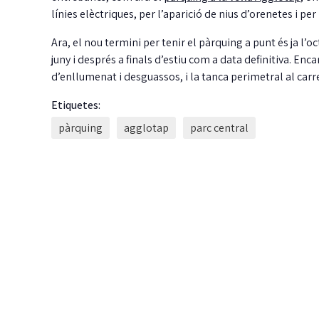
línies elèctriques, per l’aparició de nius d’orenetes i pe
Ara, el nou termini per tenir el pàrquing a punt és ja l’
juny i després a finals d’estiu com a data definitiva. Enc
d’enllumenat i desguassos, i la tanca perimetral al carr
Etiquetes:
pàrquing
agglotap
parc central