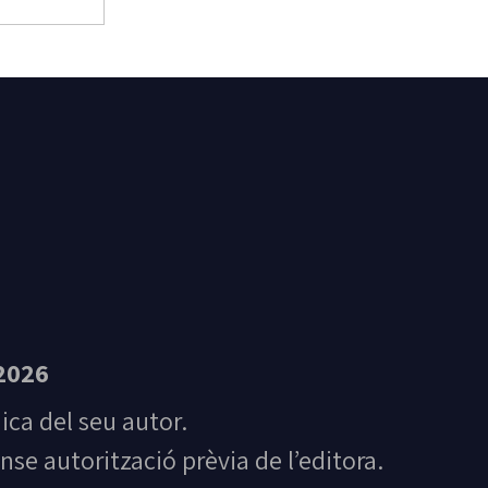
t Feliu de Guíxols
2026
nica del seu autor.
nse autorització prèvia de l’editora.