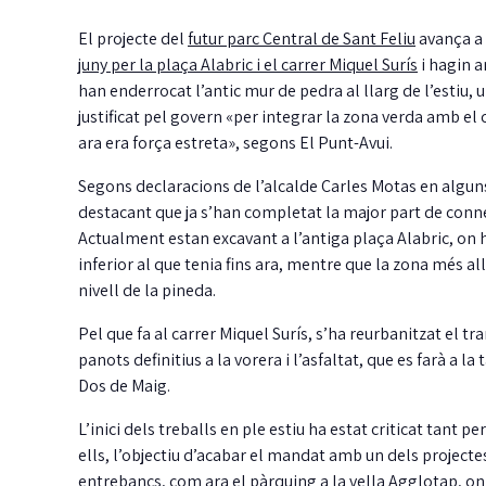
El projecte del
futur parc Central de Sant Feliu
avança a 
juny per la plaça Alabric i el carrer Miquel Surís
i hagin a
han enderrocat l’antic mur de pedra al llarg de l’estiu, un
justificat pel govern «per integrar la zona verda amb el
ara era força estreta», segons El Punt-Avui.
Segons declaracions de l’alcalde Carles Motas en alguns
destacant que ja s’han completat la major part de conne
Actualment estan excavant a l’antiga plaça Alabric, on 
inferior al que tenia fins ara, mentre que la zona més a
nivell de la pineda.
Pel que fa al carrer Miquel Surís, s’ha reurbanitzat el tr
panots definitius a la vorera i l’asfaltat, que es farà a 
J
Dos de Maig.
m
i
L’inici dels treballs en ple estiu ha estat criticat tant pe
ells, l’objectiu d’acabar el mandat amb un dels projectes
entrebancs, com ara el
pàrquing a la vella Agglotap
, o