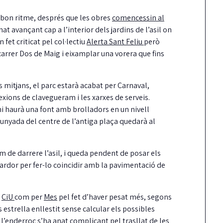
bon ritme, després que les obres
comencessin al
nat avançant cap a l’interior dels jardins de l’asil on
 fet criticat pel col·lectiu
Alerta Sant Feliu
però
 carrer Dos de Maig i eixamplar una vorera que fins
 mitjans, el parc estarà acabat per Carnaval,
xions de clavegueram i les xarxes de serveis.
hi haurà una font amb brolladors en un nivell
Carrión reclama més
La Taula de
llunyada del centre de l’antiga plaça quedarà al
fermesa amb els
coordinació local pe
incompliments del
dret a l’habitatge ja
am de darrere l’asil, i queda pendent de posar els
contracte de neteja
reglament aprovat
la tardor per fer-lo coincidir amb la pavimentació de
unts ha reclamat al Ple una actuació molt
Guíxols des del Carrer aplaudeix que
és contundent del govern pels reiterats
fi, la Taula sigui una realitat i insta…
ncompliments…
r
CiU
com per
Mes
pel fet d’haver pesat més, segons
 estrella enllestit sense calcular els possibles
n l’enderroc s’ha anat complicant pel trasllat de les