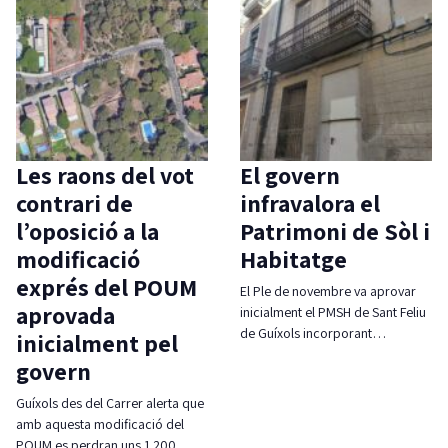
Les raons del vot
El govern
contrari de
infravalora el
l’oposició a la
Patrimoni de Sòl i
modificació
Habitatge
exprés del POUM
El Ple de novembre va aprovar
aprovada
inicialment el PMSH de Sant Feliu
de Guíxols incorporant…
inicialment pel
govern
Guíxols des del Carrer alerta que
amb aquesta modificació del
POUM es perdran uns 1.200…