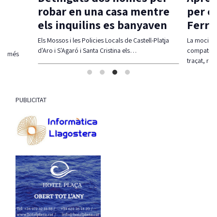
robar en una casa mentre
per c
els inquilins es banyaven
Ferra
Els Mossos i les Policies Locals de Castell-Platja
La moció d
d'Aro i S'Agaró i Santa Cristina els…
compatibil
olt més
traçat, re
PUBLICITAT