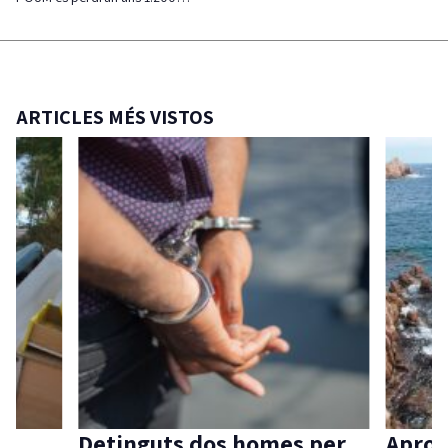
ARTICLES MÉS VISTOS
Detinguts dos homes per
Aprov