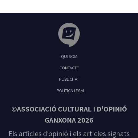
Tribuna Ganxona - Revista digital de Sant
QUI SOM
Feliu de Guíxols
CONTACTE
PUBLICITAT
POLÍTICA LEGAL
©ASSOCIACIÓ CULTURAL I D'OPINIÓ
GANXONA 2026
Els articles d’opinió i els articles signats