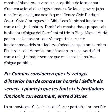
espais públics i zones verdes susceptibles de formar part
d’una xarxa local de refugis climàtics. De fet, el govern ja ha
manifestat en alguna ocasió que el Centre Cívic Tueda, el
Centre Cívic Vilartagues i la Biblioteca Municipal funcionen
com a refugis climàtics. També els espais urbans propers als
brolladors d’aigua del Parc Central i de la Plaça Miquel Murlà
poden ser-ho, sempre que s’asseguri el correcte
funcionament dels brolladors i s’adeqüin espais amb ombra.
Els Jardins del Monestir també serien un espai verd vàlid
com a refugi climàtic sempre que es disposi d’una font
d’aigua potable.
Els Comuns consideren que els refugis
d’interior han de concretar horaris i definir els
serveis, i planteja que les fonts i els brolladors
funcionin correctament, entre d’altres
La proposta que Guíxols des del Carrer portarà al proper Ple