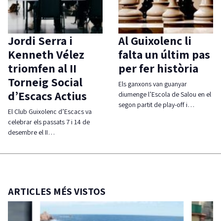
Jordi Serra i
Al Guixolenc li
Kenneth Vélez
falta un últim pas
triomfen al II
per fer història
Torneig Social
Els ganxons van guanyar
d’Escacs Actius
diumenge l’Escola de Salou en el
segon partit de play-off i…
El Club Guixolenc d’Escacs va
celebrar els passats 7 i 14 de
desembre el II…
ARTICLES MÉS VISTOS