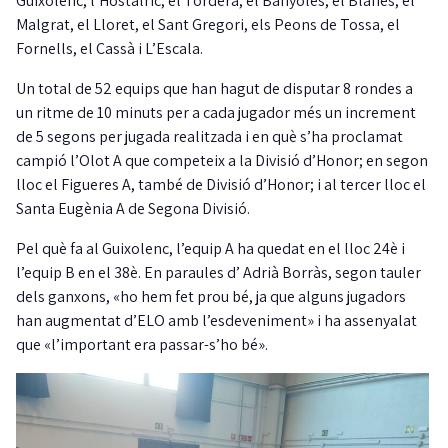
Guixolenc, l’Hostalric, el Tordera, el Banyoles, el Blanes, el
Malgrat, el Lloret, el Sant Gregori, els Peons de Tossa, el
Fornells, el Cassà i L’Escala.
Un total de 52 equips que han hagut de disputar 8 rondes a
un ritme de 10 minuts per a cada jugador més un increment
de 5 segons per jugada realitzada i en què s’ha proclamat
campió l’Olot A que competeix a la Divisió d’Honor; en segon
lloc el Figueres A, també de Divisió d’Honor; i al tercer lloc el
Santa Eugènia A de Segona Divisió.
Pel què fa al Guixolenc, l’equip A ha quedat en el lloc 24è i
l’equip B en el 38è. En paraules d’ Adrià Borràs, segon tauler
dels ganxons, «ho hem fet prou bé, ja que alguns jugadors
han augmentat d’ELO amb l’esdeveniment» i ha assenyalat
que «l’important era passar-s’ho bé».