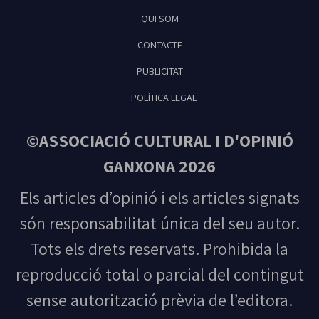
Tribuna Ganxona - Revista digital de Sant
QUI SOM
Feliu de Guíxols
CONTACTE
PUBLICITAT
POLÍTICA LEGAL
©ASSOCIACIÓ CULTURAL I D'OPINIÓ
GANXONA 2026
Els articles d’opinió i els articles signats
són responsabilitat única del seu autor.
Tots els drets reservats. Prohibida la
reproducció total o parcial del contingut
sense autorització prèvia de l’editora.