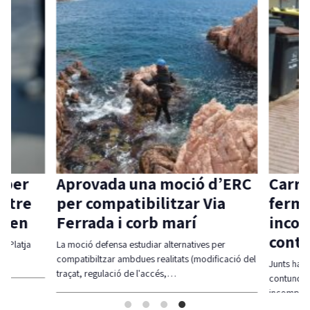
 per
Aprovada una moció d’ERC
Carri
ntre
per compatibilitzar Via
ferme
aven
Ferrada i corb marí
incom
contr
l-Platja
La moció defensa estudiar alternatives per
compatibiltzar ambdues realitats (modificació del
Junts ha r
traçat, regulació de l'accés,…
contundent
incompli