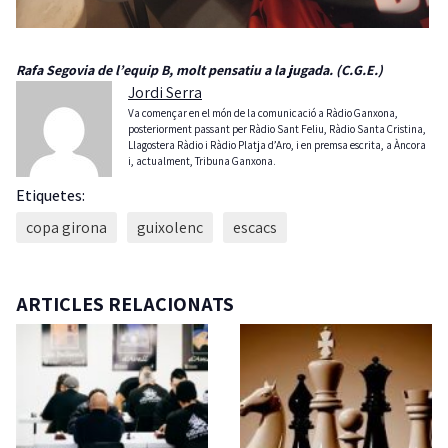
Rafa Segovia de l’equip B, molt pensatiu a la jugada. (C.G.E.)
Jordi Serra
Va començar en el món de la comunicació a Ràdio Ganxona,
posteriorment passant per Ràdio Sant Feliu, Ràdio Santa Cristina,
Llagostera Ràdio i Ràdio Platja d’Aro, i en premsa escrita, a Àncora
i, actualment, Tribuna Ganxona.
Etiquetes:
copa girona
guixolenc
escacs
ARTICLES RELACIONATS