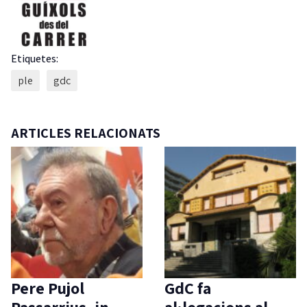
Etiquetes:
ple
gdc
ARTICLES RELACIONATS
Pere Pujol
GdC fa