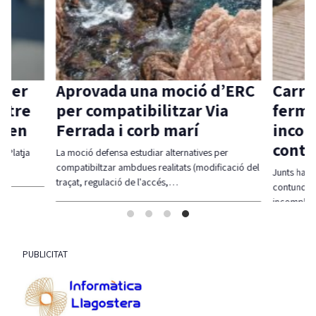
 per
Aprovada una moció d’ERC
Carri
ntre
per compatibilitzar Via
ferme
aven
Ferrada i corb marí
incom
contr
l-Platja
La moció defensa estudiar alternatives per
compatibiltzar ambdues realitats (modificació del
Junts ha r
traçat, regulació de l'accés,…
contundent
incompli
PUBLICITAT