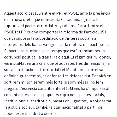
Aquest acord pel 155 entre el PP i el PSOE, amb la presència
de la nova dreta que representa Ciutadans, significa la
ruptura del pacte territorial. Anys abans, l’acord entre el
PSOE i el PP que va comportar la reforma de l’article 135 i
que va suposar la subordinació de l’interès social als
interessos dels bancs va significar la ruptura del pacte social.
El pacte institucional ja fa temps que està trencant per la
corrupció política, la d’allà i la d’aquí. El règim del 78, doncs,
viu instal·lat en una crisi que té aquestes tres dimensions, la
social, institucional i territorial i el Minotauro, com el va
definir algu fa temps, es defensa. I es defensa dur. Per això en
sortirem millor, serem més forts, si som més si i ho fem
plegats. L’essència constituent del 15M ens ha d’impulsar al
conjunt de les classes populars cap a nous pactes socials,
institucionals i territorials, basats en l’igualtat, la solidaritat,
la justicia social i, també, la plurinacionalitat a partir de
poder exercir el dret a decidir.