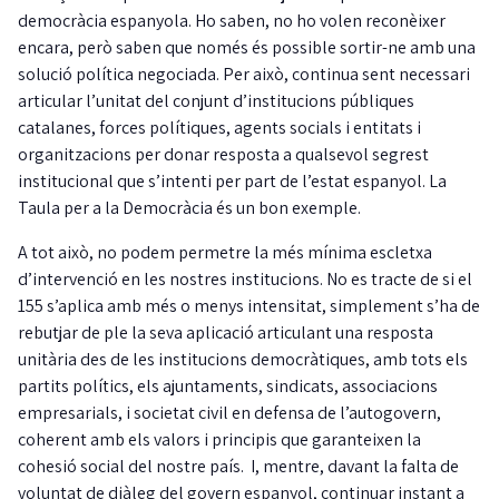
democràcia espanyola. Ho saben, no ho volen reconèixer
encara, però saben que només és possible sortir-ne amb una
solució política negociada. Per això, continua sent necessari
articular l’unitat del conjunt d’institucions públiques
catalanes, forces polítiques, agents socials i entitats i
organitzacions per donar resposta a qualsevol segrest
institucional que s’intenti per part de l’estat espanyol. La
Taula per a la Democràcia és un bon exemple.
A tot això, no podem permetre la més mínima escletxa
d’intervenció en les nostres institucions. No es tracte de si el
155 s’aplica amb més o menys intensitat, simplement s’ha de
rebutjar de ple la seva aplicació articulant una resposta
unitària des de les institucions democràtiques, amb tots els
partits polítics, els ajuntaments, sindicats, associacions
empresarials, i societat civil en defensa de l’autogovern,
coherent amb els valors i principis que garanteixen la
cohesió social del nostre país. I, mentre, davant la falta de
voluntat de diàleg del govern espanyol, continuar instant a