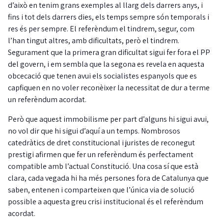
d’això en tenim grans exemples al llarg dels darrers anys, i
fins i tot dels darrers dies, els temps sempre són temporals i
res és per sempre. El referèndum el tindrem, segur, com
l’han tingut altres, amb dificultats, però el tindrem.
Segurament que la primera gran dificultat sigui fer fora el PP
del govern, i em sembla que la segona es revela en aquesta
obcecació que tenen avui els socialistes espanyols que es
capfiquen en no voler reconèixer la necessitat de dur a terme
un referèndum acordat.
Però que aquest immobilisme per part d’alguns hi sigui avui,
no vol dir que hi sigui d’aquí a un temps. Nombrosos
catedràtics de dret constitucional i juristes de reconegut
prestigi afirmen que fer un referèndum és perfectament
compatible amb l’actual Constitució. Una cosa sí que està
clara, cada vegada hi ha més persones fora de Catalunya que
saben, entenen i comparteixen que l’única via de solució
possible a aquesta greu crisi institucional és el referèndum
acordat.