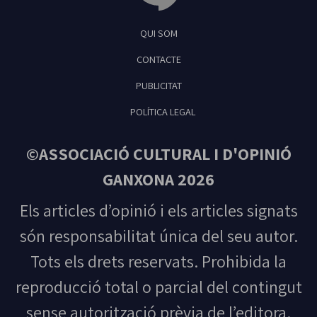
Tribuna Ganxona - Revista digital de Sant
QUI SOM
Feliu de Guíxols
CONTACTE
PUBLICITAT
POLÍTICA LEGAL
©ASSOCIACIÓ CULTURAL I D'OPINIÓ
GANXONA 2026
Els articles d’opinió i els articles signats
són responsabilitat única del seu autor.
Tots els drets reservats. Prohibida la
reproducció total o parcial del contingut
sense autorització prèvia de l’editora.