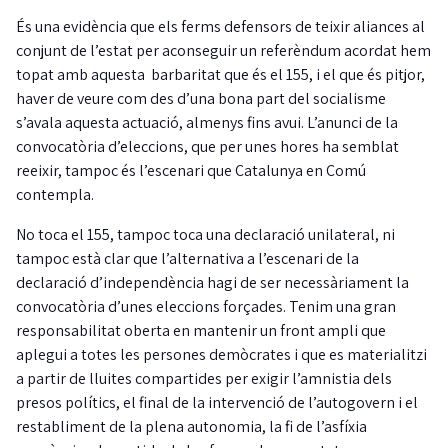
És una evidència que els ferms defensors de teixir aliances al
conjunt de l’estat per aconseguir un referèndum acordat hem
topat amb aquesta barbaritat que és el 155, i el que és pitjor,
haver de veure com des d’una bona part del socialisme
s’avala aquesta actuació, almenys fins avui. L’anunci de la
convocatòria d’eleccions, que per unes hores ha semblat
reeixir, tampoc és l’escenari que Catalunya en Comú
contempla.
No toca el 155, tampoc toca una declaració unilateral, ni
tampoc està clar que l’alternativa a l’escenari de la
declaració d’independència hagi de ser necessàriament la
convocatòria d’unes eleccions forçades. Tenim una gran
responsabilitat oberta en mantenir un front ampli que
aplegui a totes les persones demòcrates i que es materialitzi
a partir de lluites compartides per exigir l’amnistia dels
presos polítics, el final de la intervenció de l’autogovern i el
restabliment de la plena autonomia, la fi de l’asfíxia