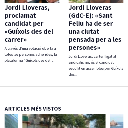
Jordi Lloveras,
Jordi Lloveras
proclamat
(GdC-E): «Sant
candidat per
Feliu ha de ser
«Guíxols des del
una ciutat
carrer»
pensada per a les
persones»
A través d’una votació oberta a
totes les persones adherides, la
Jordi Lloveras, carter lligat al
plataforma “Guíxols des del…
sindicalisme, és el candidat
escollit en assemblea per Guíxols
des…
ARTICLES MÉS VISTOS