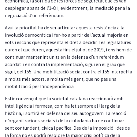
econòmica, la sortida de les forces de seguretat que es van
desplegar abans de l’1-O i, evidentment, la mediació per a la
negociació d’un referèndum.
Avui la prioritat ha de ser articular aquesta resistència a la
involució democràtica i fer-ho a partir de l’actual majoria en
vots i escons que representa el dret a decidir. Les legislatures
duren el que duren, aquesta fins el juliol de 2019, i ens hem de
continuar mantenint units en la defensa d’un referèndum
acordat i en contra la implementació, sigui en el grau que
sigui, del 155. Una mobilització social contra el 155 interpel·la
a molts més actors, a molta més gent, que no pas una
mobilització per l’independència.
Estic convençut que la societat catalana reaccionarà amb
intel·ligència i fermesa, com ha fet sempre al llarg de la
història, i sortirà en defensa del seu autogovern. La reacció
d’organitzacions socials i de la ciutadania ha de continuar
sent contundent, cívica i pacífica. Des de la imposició i des de
la força no es podrà resoldre la major crisi política de la