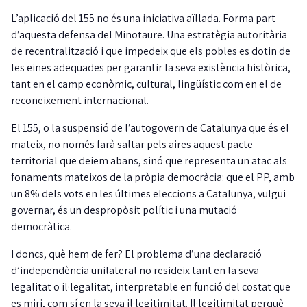
L’aplicació del 155 no és una iniciativa aïllada. Forma part
d’aquesta defensa del Minotaure. Una estratègia autoritària
de recentralització i que impedeix que els pobles es dotin de
les eines adequades per garantir la seva existència històrica,
tant en el camp econòmic, cultural, lingüístic com en el de
reconeixement internacional.
El 155, o la suspensió de l’autogovern de Catalunya que és el
mateix, no només farà saltar pels aires aquest pacte
territorial que deiem abans, sinó que representa un atac als
fonaments mateixos de la pròpia democràcia: que el PP, amb
un 8% dels vots en les últimes eleccions a Catalunya, vulgui
governar, és un despropòsit polític i una mutació
democràtica.
I doncs, què hem de fer? El problema d’una declaració
d’independència unilateral no resideix tant en la seva
legalitat o il·legalitat, interpretable en funció del costat que
es miri, com sí en la seva il·legitimitat. Il·legitimitat perquè