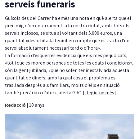
serveis funeraris
Guíxols des del Carrer ha emès una nota en què alerta que el
preu mig d’un enterrament, a la nostra ciutat, amb tots els
serveis inclosos, se situa al voltant dels 5.000 euros, una
quantitat «desorbitada tenint en compte que es tracta d’un
servei absolutament necessari tard o d’hora».
La formació d’esquerres evidencia que els més perjudicats,
«tot i que es moren persones de totes les edats i condicions»,
són la gent jubilada, «que no solen tenir estalviada aquesta
quantitat de diners, amb la qual cosa el problema es
trasllada després als familiars, molts d’ells en situació
també precària o d’atur», alerta GdC.
[Llegiu-ne més]
Redacció
|
10 anys