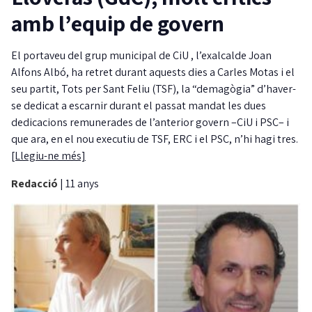
amb l’equip de govern
El portaveu del grup municipal de CiU , l’exalcalde Joan
Alfons Albó, ha retret durant aquests dies a Carles Motas i el
seu partit, Tots per Sant Feliu (TSF), la “demagògia” d’haver-
se dedicat a escarnir durant el passat mandat les dues
dedicacions remunerades de l’anterior govern –CiU i PSC– i
que ara, en el nou executiu de TSF, ERC i el PSC, n’hi hagi tres.
[Llegiu-ne més]
Redacció
|
11 anys