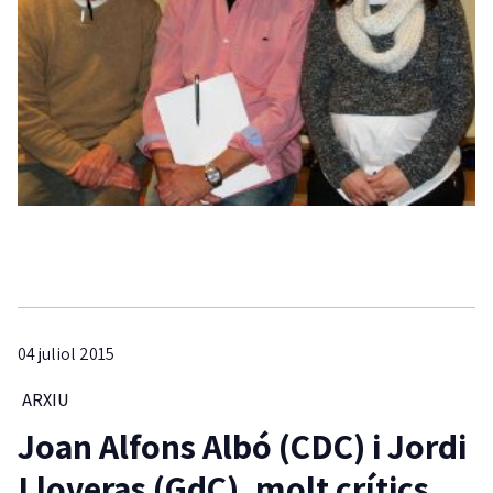
04 juliol 2015
ARXIU
Joan Alfons Albó (CDC) i Jordi
Lloveras (GdC), molt crítics