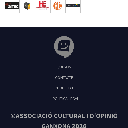
Tribuna Ganxona - Revista digital de Sant
QUI SOM
Feliu de Guíxols
CONTACTE
PUBLICITAT
POLÍTICA LEGAL
©ASSOCIACIÓ CULTURAL I D'OPINIÓ