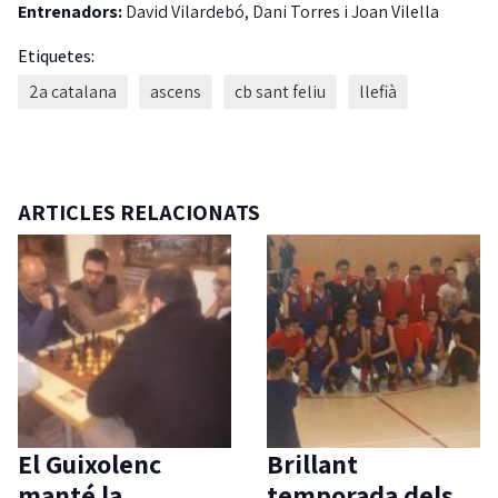
Entrenadors:
David Vilardebó, Dani Torres i Joan Vilella
Etiquetes:
2a catalana
ascens
cb sant feliu
llefià
ARTICLES RELACIONATS
El Guixolenc
Brillant
manté la
temporada dels