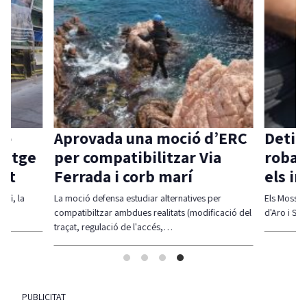
ió
Aprovada una moció d’ERC
Detin
itatge
per compatibilitzar Via
robar
vat
Ferrada i corb marí
els i
 fi, la
La moció defensa estudiar alternatives per
Els Mossos 
compatibiltzar ambdues realitats (modificació del
d'Aro i S'A
traçat, regulació de l'accés,…
PUBLICITAT