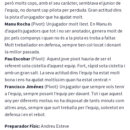
però molts cops, amb el seu caràcter, semblava el junior de
l’equip, no donant cap pilota per perduda. Gran actitud dins
la pista d’un jugador que ha ajudat molt.
Manu Rocha
(Pivot): Un jugador molt llest. En Manu és
d’aquells jugadors que tot i no ser anotador, genera molt de
joc pels companys i quan no és a la pista es troba a faltar.
Molt treballador en defensa, sempre ben col·locat i donant
la millor passada.
Pau Escobar
(Pívot): Aquest jove pivot hauria de ser el
referent sota cistella d’aquest equip. Fort, ràpid sota cistella i
amb un gran salt. La seva actitud dins l’equip ha estat molt
bona i ens ha ajudat moltíssim quan ha estat centrat.<
Francisco Jiménez
(Pívot): Un jugador que sempre vols tenir
a l’equip, sempre posant l’equip per davant. Tot i que aquest
any per diferents motius no ha disposat de tants minuts com
altres anys, sempre que surt treballa per l’equip, sobretot en
defensa i en el rebot.
Preparador Físic:
Andreu Esteve