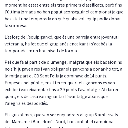
moment ha estat entre els tres primers classificats, però fins
l’última jornada no han pogut aconseguir el campionat ja que
ha estat una temporada en què qualsevol equip podia donar
la sorpresa.
L’esforç de l’equip ganxó, que és una barreja entre joventut i
veterania, ha fet que el grup anés encaixant i s’acabés la
temporada en un bon nivell de forma.
Pel que fa al partit de diumenge, malgrat que els badalonins
no s’hi jugaven res i van obligar els ganxons a donar-ho tot, a
la mitja part el CB Sant Feliu ja dominava de 14 punts.
Empesos pel públic, en el tercer quart els ganxons es van
exhibir i van eixamplar fins a 29 punts l’avantatge. Al darrer
quart, els de casa van aguantar l’avantatge abans que
l’alegria es desbordés.
Els guixolencs, que van ser enquadrats al grup 6 amb rivals
del Maresme i Barcelonès Nord, han acabat el campionat