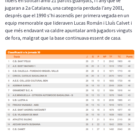
líders en solitari amb 21 partits guanyats, i l’any que ve
jugaran a 2a Catalana, una categoria perduda l’any 2001,
després que el 1990 s’hi ascendís per primera vegada en un
equip memorable que lideraven Lucas Román i Lluís Calvet i
que més endavant va caldre apuntalar amb jugadors vinguts
de fora, malgrat que la base continuava essent de casa.