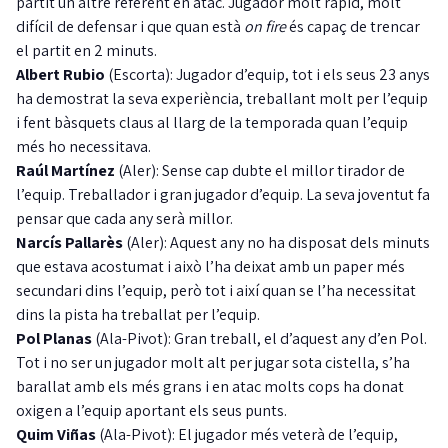
partit un altre referent en atac. Jugador molt ràpid, molt
difícil de defensar i que quan està
on fire
és capaç de trencar
el partit en 2 minuts.
Albert Rubio
(Escorta): Jugador d’equip, tot i els seus 23 anys
ha demostrat la seva experiència, treballant molt per l’equip
i fent bàsquets claus al llarg de la temporada quan l’equip
més ho necessitava.
Raúl Martínez
(Aler): Sense cap dubte el millor tirador de
l’equip. Treballador i gran jugador d’equip. La seva joventut fa
pensar que cada any serà millor.
Narcís Pallarès
(Aler): Aquest any no ha disposat dels minuts
que estava acostumat i això l’ha deixat amb un paper més
secundari dins l’equip, però tot i així quan se l’ha necessitat
dins la pista ha treballat per l’equip.
Pol Planas
(Ala-Pivot): Gran treball, el d’aquest any d’en Pol.
Tot i no ser un jugador molt alt per jugar sota cistella, s’ha
barallat amb els més grans i en atac molts cops ha donat
oxigen a l’equip aportant els seus punts.
Quim Viñas
(Ala-Pivot): El jugador més veterà de l’equip,