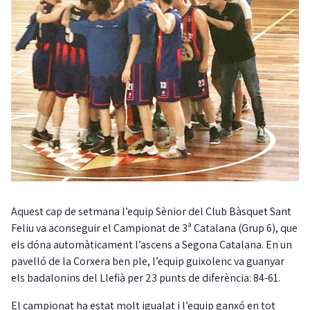
Aquest cap de setmana l’equip Sènior del Club Bàsquet Sant
Feliu va aconseguir el Campionat de 3ª Catalana (Grup 6), que
els dóna automàticament l’ascens a Segona Catalana. En un
pavelló de la Corxera ben ple, l’equip guixolenc va guanyar
els badalonins del Llefià per 23 punts de diferència: 84-61.
El campionat ha estat molt igualat i l’equip ganxó en tot