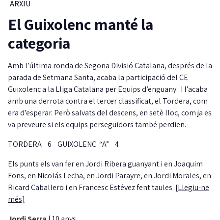
ARXIU
El Guixolenc manté la
categoria
Amb l’última ronda de Segona Divisió Catalana, després de la
parada de Setmana Santa, acaba la participació del CE
Guixolenc a la Lliga Catalana per Equips d’enguany. I l’acaba
amb una derrota contra el tercer classificat, el Tordera, com
era d’esperar. Però salvats del descens, en setè lloc, com ja es
va preveure si els equips perseguidors també perdien.
TORDERA 6 GUIXOLENC “A” 4
Els punts els van fer en Jordi Ribera guanyant i en Joaquim
Fons, en Nicolás Lecha, en Jordi Parayre, en Jordi Morales, en
Ricard Caballero i en Francesc Estévez fent taules.
[Llegiu-ne
més]
Jordi Serra
|
10 anys