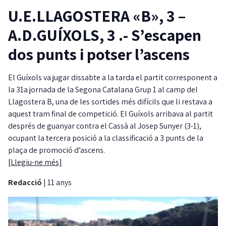
U.E.LLAGOSTERA «B», 3 –
A.D.GUÍXOLS, 3 .- S’escapen
dos punts i potser l’ascens
El Guíxols va jugar dissabte a la tarda el partit corresponent a
la 31a jornada de la Segona Catalana Grup 1 al camp del
Llagostera B, una de les sortides més difícils que li restava a
aquest tram final de competició. El Guíxols arribava al partit
després de guanyar contra el Cassà al Josep Sunyer (3-1),
ocupant la tercera posició a la classificació a 3 punts de la
plaça de promoció d’ascens.
[Llegiu-ne més]
Redacció
|
11 anys