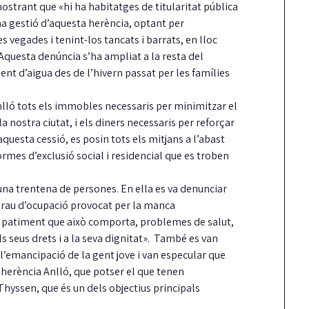
strant que «hi ha habitatges de titularitat pública
ma gestió d’aquesta herència, optant per
vegades i tenint-los tancats i barrats, en lloc
». Aquesta denúncia s’ha ampliat a la resta del
nt d’aigua des de l’hivern passat per les famílies
lló tots els immobles necessaris per minimitzar el
nostra ciutat, i els diners necessaris per reforçar
 aquesta cessió, es posin tots els mitjans a l’abast
ormes d’exclusió social i residencial que es troben
nguts dos homes
La Taula de
C
obar en una casa
coordinació local pel
f
una trentena de persones. En ella es va denunciar
e els inquilins
dret a l’habitatge ja té
i
 grau d’ocupació provocat per la manca
anyaven
reglament aprovat
c
el patiment que això comporta, problemes de salut,
 seus drets i a la seva dignitat». També es van
 i les Policies Locals de Castell-
Guíxols des del Carrer aplaudeix que, per
Ju
l’emancipació de la gent jove i van especular que
ro i S'Agaró i Santa Cristina els…
fi, la Taula sigui una realitat i insta…
mé
in
l’herència Anlló, que potser el que tenen
Thyssen, que és un dels objectius principals