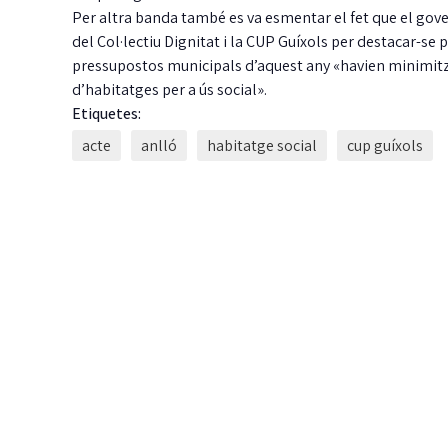
Per altra banda també es va esmentar el fet que el govern
del Col·lectiu Dignitat i la CUP Guíxols per destacar-se
pressupostos municipals d’aquest any «havien minimitzat
d’habitatges per a ús social».
Etiquetes:
acte
anlló
habitatge social
cup guíxols