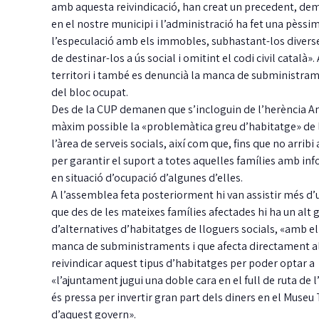
amb aquesta reivindicació, han creat un precedent, demo
en el nostre municipi i l’administració ha fet una pèssi
l’especulació amb els immobles, subhastant-los diverses 
de destinar-los a ús social i omitint el codi civil català
territori i també es denuncià la manca de subministrame
del bloc ocupat.
Des de la CUP demanen que s’incloguin de l’herència An
màxim possible la «problemàtica greu d’habitatge» de la 
l’àrea de serveis socials, així com que, fins que no arribi
per garantir el suport a totes aquelles famílies amb inf
Deti
en situació d’ocupació d’algunes d’elles.
per r
A l’assemblea feta posteriorment hi van assistir més d’
mentr
que des de les mateixes famílies afectades hi ha un alt
es b
d’alternatives d’habitatges de lloguers socials, «amb 
manca de subministraments i que afecta directament als
Els Mossos
reivindicar aquest tipus d’habitatges per poder optar a 
Platja d'A
«l’ajuntament jugui una doble cara en el full de ruta de 
és pressa per invertir gran part dels diners en el Museu 
d’aquest govern».