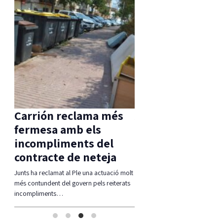
arrión reclama més
Aprovada una moció
ermesa amb els
d’ERC per
ncompliments del
compatibilitzar Via
ontracte de neteja
Ferrada i corb marí
nts ha reclamat al Ple una actuació molt
La moció defensa estudiar alternative
s contundent del govern pels reiterats
compatibiltzar ambdues realitats
compliments…
(modificació del traçat, regulació de
l'accés,…