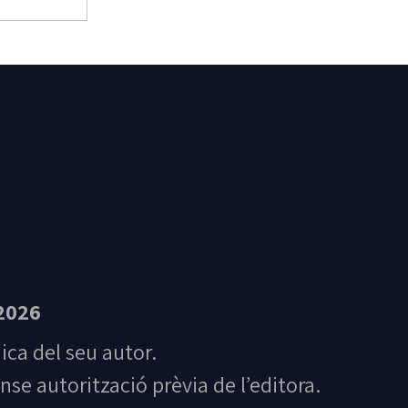
t Feliu de Guíxols
2026
nica del seu autor.
nse autorització prèvia de l’editora.