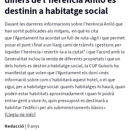
destinin a habitatge social
Davant les darreres informacions sobre l’herència Anlló que
han sortit publicades als mitjans, en què es cita
que l’Ajuntament ha acordat un full de ruta «àgil i que permet
posar el punt i final a un llarg camí de tràmits i gestions per
liquidar l’herència i revertir-la a la ciutat” i que l’acord amb la
Generalitat inclou la venda de diferents propietats i que un
dels hotels es destini a habitatge social, la CUP Guíxols ha
manifestat que volen que l’Ajuntament els doni «més
informació sobre com s’habilitarà aquest hotel, o el que
sigui, per a habitatge social: quants habitatges hi haurà, quan
poden estar habilitats aproximadament i quan hi podrà
entrar gent a viure-hi, quin pressupost es destinarà a
habilitar l’edifici i per als subministraments bàsics».
[Llegiu-ne més]
Redacció
|
9 anys