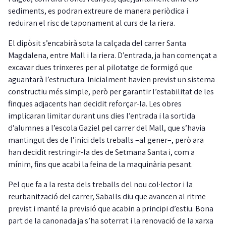
sediments, es podran extreure de manera periòdica i
reduiran el risc de taponament al curs de la riera.
El dipòsit s’encabirà sota la calçada del carrer Santa
Magdalena, entre Mall i la riera. D’entrada, ja han començat a
excavar dues trinxeres per al pilotatge de formigó que
aguantarà l’estructura. Inicialment havien previst un sistema
constructiu més simple, però per garantir l’estabilitat de les
finques adjacents han decidit reforçar-la. Les obres
implicaran limitar durant uns dies l’entrada i la sortida
d’alumnes a l’escola Gaziel pel carrer del Mall, que s’havia
mantingut des de l’inici dels treballs –al gener–, però ara
han decidit restringir-la des de Setmana Santa i, com a
mínim, fins que acabi la feina de la maquinària pesant.
Pel que fa a la resta dels treballs del nou col·lector i la
reurbanització del carrer, Saballs diu que avancen al ritme
previst i manté la previsió que acabin a principi d’estiu. Bona
part de la canonada ja s’ha soterrat i la renovació de la xarxa