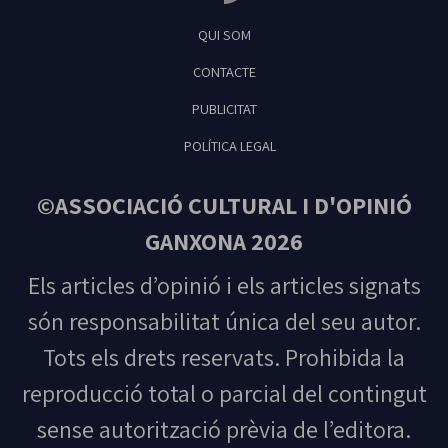
Tribuna Ganxona - Revista digital de Sant
QUI SOM
Feliu de Guíxols
CONTACTE
PUBLICITAT
POLÍTICA LEGAL
©ASSOCIACIÓ CULTURAL I D'OPINIÓ
GANXONA 2026
Els articles d’opinió i els articles signats
són responsabilitat única del seu autor.
Tots els drets reservats. Prohibida la
reproducció total o parcial del contingut
sense autorització prèvia de l’editora.