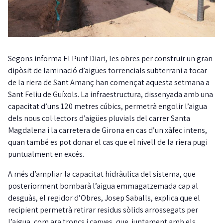
Segons informa El Punt Diari, les obres per construir un gran
dipòsit de laminació d’aigües torrencials subterrani a tocar
de la riera de Sant Amanç han començat aquesta setmana a
Sant Feliu de Guíxols. La infraestructura, dissenyada amb una
capacitat d’uns 120 metres cúbics, permetrà engolir l’aigua
dels nous col·lectors d’aigües pluvials del carrer Santa
Magdalena i la carretera de Girona en cas d’un xàfec intens,
quan també es pot donar el cas que el nivell de la riera pugi
puntualment en excés.
A més d’ampliar la capacitat hidràulica del sistema, que
posteriorment bombarà l’aigua emmagatzemada cap al
desguàs, el regidor d’Obres, Josep Saballs, explica que el
recipient permetrà retirar residus sòlids arrossegats per
l’aigua, com ara troncs i canyes, que, juntament amb els