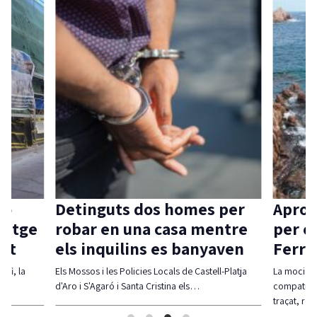
ió
Detinguts dos homes per
Aprov
itatge
robar en una casa mentre
per c
vat
els inquilins es banyaven
Ferra
 fi, la
Els Mossos i les Policies Locals de Castell-Platja
La moció d
d'Aro i S'Agaró i Santa Cristina els…
compatibil
traçat, re