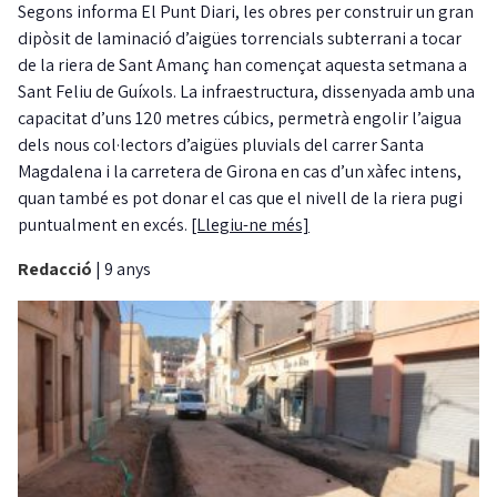
Segons informa El Punt Diari, les obres per construir un gran
dipòsit de laminació d’aigües torrencials subterrani a tocar
de la riera de Sant Amanç han començat aquesta setmana a
Sant Feliu de Guíxols. La infraestructura, dissenyada amb una
capacitat d’uns 120 metres cúbics, permetrà engolir l’aigua
dels nous col·lectors d’aigües pluvials del carrer Santa
Magdalena i la carretera de Girona en cas d’un xàfec intens,
quan també es pot donar el cas que el nivell de la riera pugi
puntualment en excés.
[Llegiu-ne més]
Redacció
|
9 anys